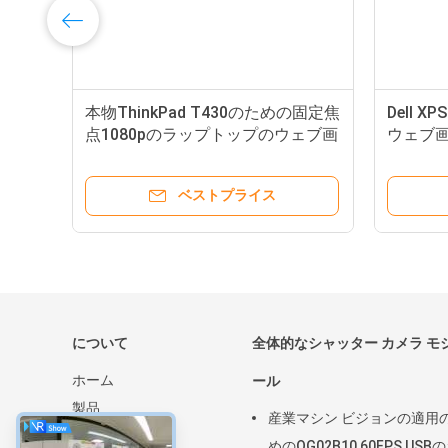
ェブ
本物ThinkPad T430のための固定焦
Dell XP
固
点1080pのラップトップのウェブ画
ウェブ画
像 モジュール
顔認識
ベストプライス
について
全体的なシャッター カメラ モ
ホーム
ール
製品
産業マシン ビジョンの適用
VRショー
めのOG02B10 60FPS USB