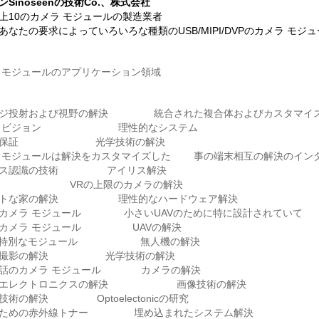
ンSinoseenの技術Co.、株式会社
上10のカメラ モジュールの製造業者
あなたの要求によっていろいろな種類のUSB/MIPI/DVPのカメラ モ
 モジュールのアプリケーション領域
ージ投射および視野の解決 統合された複合体およびカスタマイズ
ン ビジョン 理性的なシステム
の保証 光学技術の解決
 モジュールは解決をカスタマイズした 事の端末相互の解決のイン
リス認識の技術 アイリス解決
識 VRの上限のカメラの解決
ートな家の解決 理性的なハードウェア解決
カメラ モジュール 小さいUAVのために特に設計されていて
のカメラ モジュール UAVの解決
Vの特別なモジュール 無人機の解決
の撮影の解決 光学技術の解決
電話のカメラ モジュール カメラの解決
トエレクトロニクスの解決 画像技術の解決
技術の解決 Optoelectonicの研究
のための赤外線トナー 埋め込まれたシステム解決