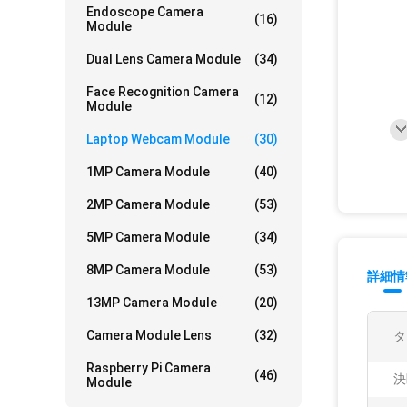
Endoscope Camera
(16)
Module
Dual Lens Camera Module
(34)
Face Recognition Camera
(12)
Module
Laptop Webcam Module
(30)
1MP Camera Module
(40)
2MP Camera Module
(53)
5MP Camera Module
(34)
8MP Camera Module
(53)
詳細情
13MP Camera Module
(20)
Camera Module Lens
(32)
タ
Raspberry Pi Camera
(46)
決
Module