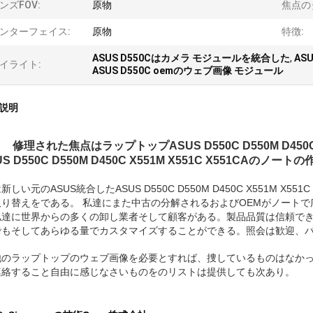
ンズFOV:
原物
焦点の
ンターフェイス:
原物
特徴:
ASUS D550Cはカメラ モジュールを統合した
,
AS
イライト:
ASUS D550C oemのウェブ画像 モジュール
説明
修理された焦点はラップトップASUS D550C D550M D
US D550C D550M D450C X551M X551C X551C
新しい元のASUS統合したASUS D550C D550M D450C X551M X
取り替えをである。 私達にまた中古の分解されるおよびOEMがノート
達に世界からの多くの卸し業者そして顧客がある。製品品質は信頼できる、元
でもそしてあらゆる量でカスタマイズすることができる。照会は歓迎、
他のラップトップのウェブ画像を必要とすれば、捜しているものはなか
連絡すること自由に感じなさいものをのリストは提供しても次あり。