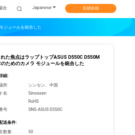
Japanese
場合
見積依頼
メラ モジュールを統合した
れた焦点はラップトップASUS D550C D550M
0Cのためのカメラ モジュールを統合した
詳細:
場所:
シンセン、中国
ド名:
Sinoseen
RoHS
番号:
SNS-ASUS D550C
配送条件:
文数量:
50