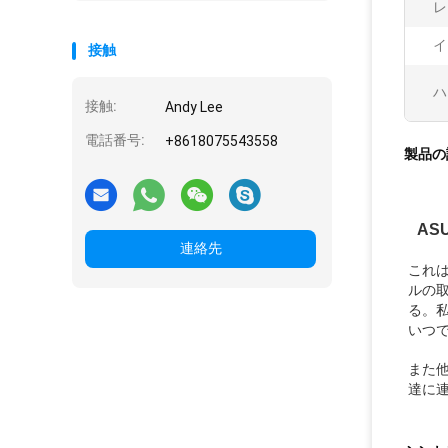
レ
イ
接触
ハ
接触:
Andy Lee
電話番号:
+8618075543558
製品の
AS
連絡先
これは
ルの
る。私
いつ
また
達に