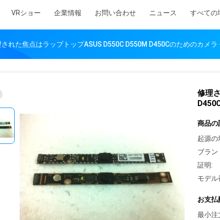
VRショー
企業情報
お問い合わせ
ニュース
すべての
された焦点はラップトップASUS D550C D550M D450Cのためのカ
修理さ
D45
商品の
起源の
ブラン
証明:
モデル
お支払
最小注