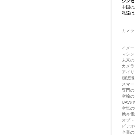
シンセ
中国の
私達は
カメラ
イメ
マシ
未来
カメラ
アイ
顔認
スマ
専門の
空輸
UA
空気
携帯
オプ
ビデオ
企業