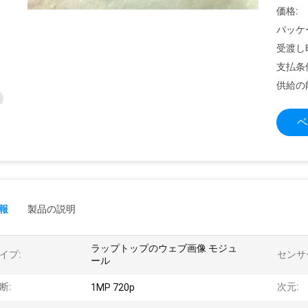
価格:
パッケ
受渡し
支払条
供給の
ベ
報
製品の説明
ラップトップのウェブ画像 モジュ
イプ:
センサ
ール
断:
次元:
1MP 720p