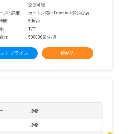
交渉可能
ージの詳細:
カートン箱のTray+Anti静的な袋
時間:
5days
件:
T/T
能力:
500000部分/月
ストプライス
連絡先
ー:
原物
原物