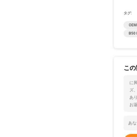
タグ:
OE
B5
この
に興
ズ
あ
お