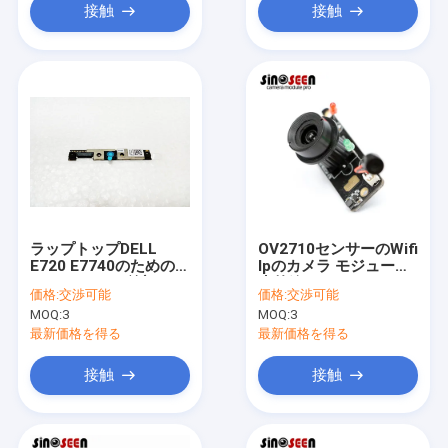
接触
接触
ラップトップDELL
OV2710センサーのWifi
E720 E7740のための
Ipのカメラ モジュール
2MP 1080pの前部Wifi
赤外線IRは2MP 1080p
価格:
交渉可能
価格:
交渉可能
のカメラ モジュール
を切った
MOQ:
3
MOQ:
3
最新価格を得る
最新価格を得る
接触
接触