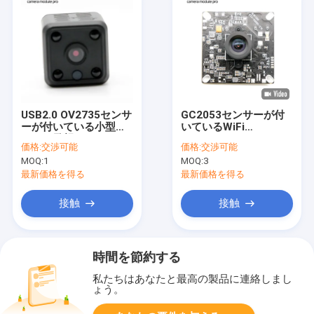
USB2.0 OV2735センサ
GC2053センサーが付
ーが付いている小型
いているWiFi
WiFiの監視IPのカメラ
38x38mm 1080P
価格:
交渉可能
価格:
交渉可能
モジュール
30FPS 2MP USBのカ
MOQ:
1
MOQ:
3
メラ モジュール
最新価格を得る
最新価格を得る
接触
接触
時間を節約する
私たちはあなたと最高の製品に連絡しまし
ょう。