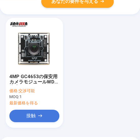
あなたの要件を与える
4MP GC4653の保安用
カメラモジュールWDR
防眩USBのカメラ モジ
価格:
交渉可能
ュール
MOQ:
1
最新価格を得る
接触