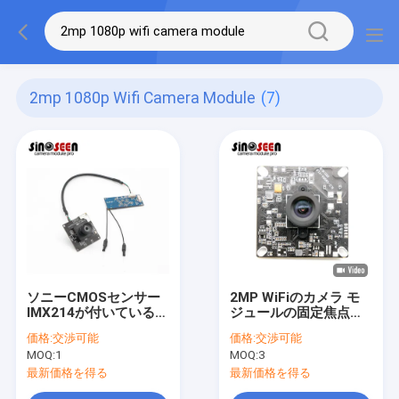
2mp 1080p Wifi Camera Module
(7)
ソニーCMOSセンサー
2MP WiFiのカメラ モ
IMX214が付いている
ジュールの固定焦点
8mp HD 1080p Wifiの
1080P 30fps GC2053
価格:
交渉可能
価格:
交渉可能
カメラ モジュール
センサー
MOQ:
1
MOQ:
3
最新価格を得る
最新価格を得る