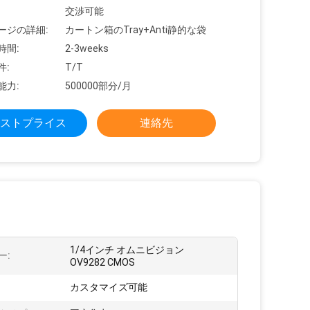
交渉可能
ージの詳細:
カートン箱のTray+Anti静的な袋
時間:
2-3weeks
件:
T/T
能力:
500000部分/月
ストプライス
連絡先
1/4インチ オムニビジョン
ー:
OV9282 CMOS
:
カスタマイズ可能