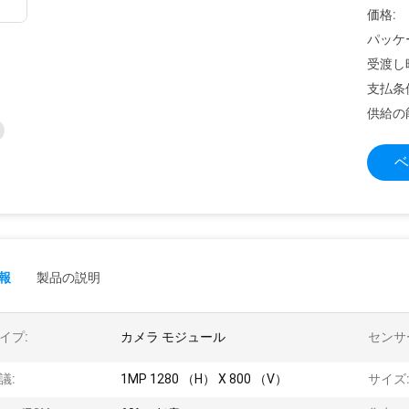
価格:
パッケ
受渡し
支払条
供給の
ベ
報
製品の説明
イプ:
カメラ モジュール
センサ
議:
1MP 1280 （H） X 800 （V）
サイズ