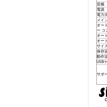
音频
電源
電力
メイ
オー
ー 
オー
オー
サイ
保存
動作
USB
サポー