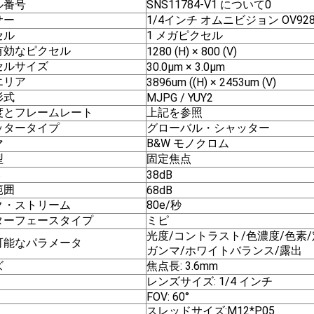
ル番号
SNS11784-V1 について0
サー
1/4インチ オムニビジョン OV928
セル
1 メガピクセル
有効なピクセル
1280 (H) × 800 (V)
セルサイズ
30.0μm × 3.0μm
エリア
3896um ((H) × 2453um (V)
形式
MJPG / YUY2
度とフレームレート
上記を参照
ッタータイプ
グローバル・シャッター
マ
B&W モノクロム
型
固定焦点
比
38dB
範囲
68dB
ク・ストリーム
80e/秒
ターフェースタイプ
ミピ
光度/コントラスト/色濃度/色素/
可能なパラメータ
ガンマ/ホワイトバランス/露出
ズ
焦点長: 3.6mm
レンズサイズ: 1/4 インチ
FOV: 60°
スレッドサイズ:M12*P05