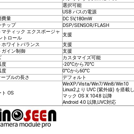
選択可能
USB バスの電源
消費量
DC 5V,180mW
ンチップ
DSP/SENSOR/FLASH
トマティック エクスポージャ
支援
コントロール
トホワイトバランス
支援
トガイン制御
支援
ズ
カスタマイズ可能
温度
-20°Cから70°C
温度
0°Cから60°C
ケーブルの長さ
デフォルト
WinXP/Vista/Win7/Win8/Win10
Linux2より UVC (紫外線) を搭載した
ト OS
マック OS X 104.8 以降
Android 4.0 以降,UVC対応