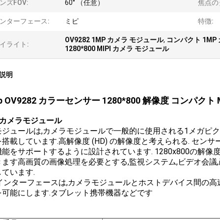
ンズFOV:
60° （任意）
焦点の
ンターフェース:
ミピ
特徴:
OV9282 1MP カメラ モジュール
,
コンパクト 1MP
イライト:
1280*800 MIPI カメラ モジュール
説明
p OV9282 カラーセンサー 1280*800 解像度 コンパク
P カメラモジュール
モジュールは,カメラモジュールで一般的に使用される1メガピクセ
搭載しています.高解像度 (HD) の解像度と考えられる. セン
能をサポートするように設計されています. 1280x800の解
きます高画質の画像処理を必要とする,監視システム,ビデオ会議
ています.
PIインターフェースは,カメラモジュールとホストデバイス間の
を可能にします.タブレット携帯機器などです