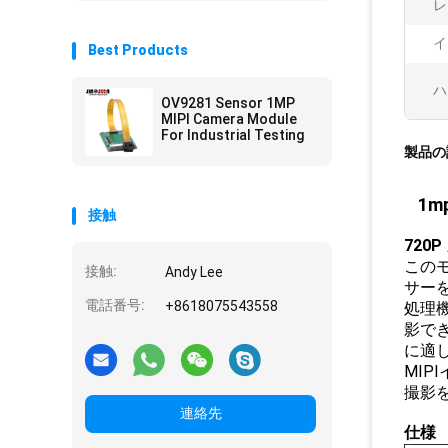
レ
イ
Best Products
ハ
OV9281 Sensor 1MP
MIPI Camera Module
For Industrial Testing
製品の
1m
接触
720
この
接触:
Andy Lee
サーを
電話番号:
+8618075543558
処理機
影で
に適し
MI
撮影
連絡先
仕様