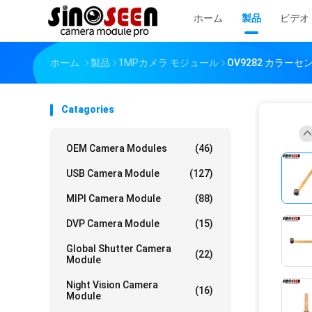
ホーム
製品
ビデオ
ホーム
製品
1MPカメラ モジュール
OV9282 カラーセ
Catagories
OEM Camera Modules
(46)
USB Camera Module
(127)
MIPI Camera Module
(88)
DVP Camera Module
(15)
Global Shutter Camera
(22)
Module
Night Vision Camera
(16)
Module