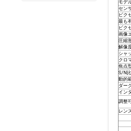
モデ
セン
ピク
最も
ピク
画像
圧縮
解像
シャ
クロ
焦点
S/N
動的
ダー
イン
調整
レン