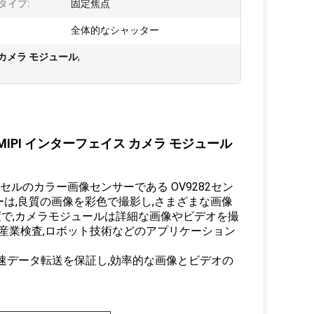
タイプ:
固定焦点
全体的なシャッター
 カメラ モジュール
,
ト MIPI インターフェイス カメラ モジュール
ルのカラー画像センサーである OV9282セン
サーは,良質の画像を彩色で撮影し,さまざまな画像
像度で,カメラモジュールは詳細な画像やビデオを撮
,産業検査,ロボット技術などのアプリケーション
高速データ転送を保証し,効率的な画像とビデオの