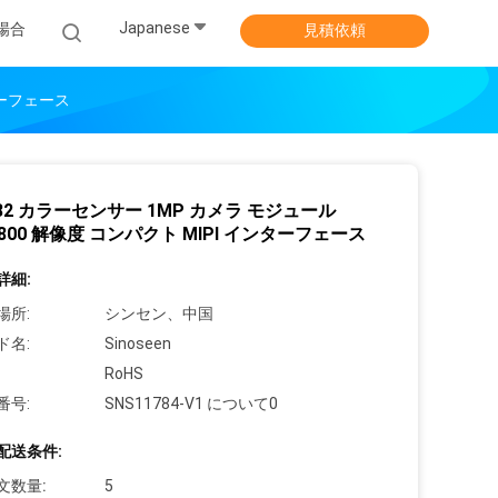
Japanese
場合
見積依頼
ンターフェース
282 カラーセンサー 1MP カメラ モジュール
0*800 解像度 コンパクト MIPI インターフェース
詳細:
場所:
シンセン、中国
ド名:
Sinoseen
RoHS
番号:
SNS11784-V1 について0
配送条件:
文数量:
5