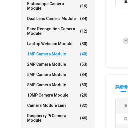
Endoscope Camera
(16)
Module
Dual Lens Camera Module
(34)
Face Recognition Camera
(12)
Module
Laptop Webcam Module
(30)
1MP Camera Module
(40)
2MP Camera Module
(53)
5MP Camera Module
(34)
8MP Camera Module
(53)
詳細情
13MP Camera Module
(20)
Camera Module Lens
(32)
タ
Raspberry Pi Camera
(46)
決
Module