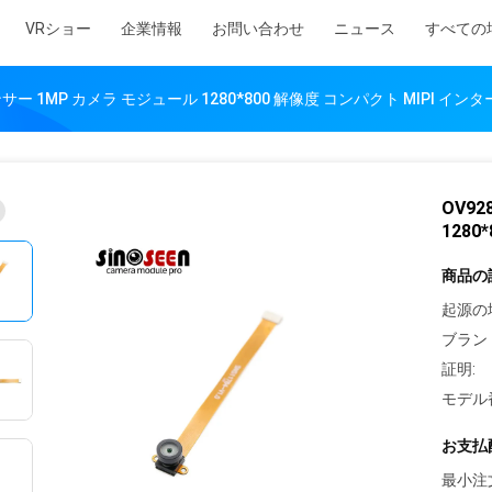
VRショー
企業情報
お問い合わせ
ニュース
すべての
ンサー 1MP カメラ モジュール 1280*800 解像度 コンパクト MIPI イ
OV9
128
商品の
起源の
ブラン
証明:
モデル
お支払
最小注