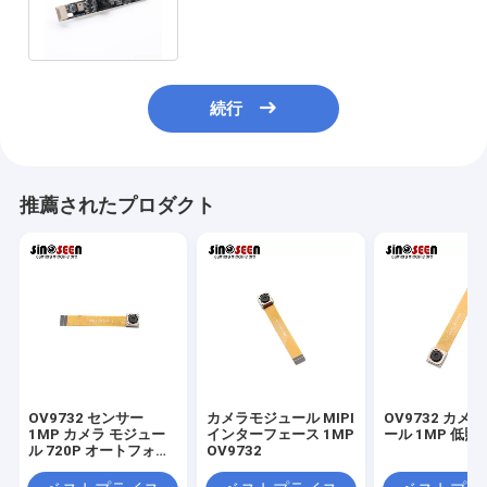
ールのOmnivision OV9732センサ
ー
続行
推薦されたプロダクト
OV9732 センサー
カメラモジュール MIPI
OV9732 カメ
1MP カメラ モジュー
インターフェース 1MP
ール 1MP 低照
ル 720P オートフォー
OV9732
カス MIPI インターフ
ェース 30 フレーム