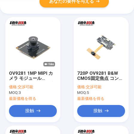
あなたの要件を与える
OV9281 1MP MIPI カ
720P OV9281 B&W
メラ モジュール
CMOS固定焦点 コンパ
1280x800 120fps グ
クトUSBカメラモジュ
価格:
交渉可能
価格:
交渉可能
ローバルシャッター
ール
MOQ:
3
MOQ:
5
最新価格を得る
最新価格を得る
接触
接触