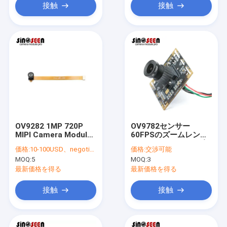
接触
接触
OV9282 1MP 720P
OV9782センサー
MIPI Camera Module
60FPSのズームレンズ
with Global Shutter
のカメラ モジュール色
価格:
10-100USD、negotiable
価格:
交渉可能
for Video
のイメージの全体的な
MOQ:
5
MOQ:
3
Conferencing and
シャッター
Surveillance
最新価格を得る
最新価格を得る
接触
接触