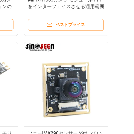
ョンの
をインターフェイスさせる適用範囲
る
が広いリボン板は焦点を修理した
ベストプライス
 モジ
ソニーIMX290センサーが付いてい