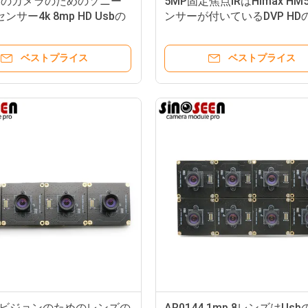
ツのカメラのためのソニー
5MP固定焦点IRはHimax HM
センサー4k 8mp HD Usbの
ンサーが付いているDVP HD
ジュール30fps
ラ モジュールをろ過する
ベストプライス
ベストプライス
 ビジョンのためのレンズの
AR0144 1mp 8レンズはUs