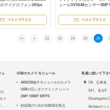
のマイクロフォン30fps
ュールOV5648センサー5MP 
カメラ モジュール
自動焦点のカメラ モジュー
ベストプライス
ベストプライス
<<
<
22
23
24
25
26
ジュ
USBのカメラ モジュール
私達に続いて下さ
AR0230破片モジュールのカメラ
CN、広東省
USBの広いダイナミック レンジ
501、造るP
のた
2MP 1080P 30FPS
のカメ
Chuangxi
ャッ
顔認識のための自動固定焦点
Xintianの