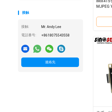
IMX4
MJPEG
USBの
接触
接触:
Mr. Andy Lee
電話番号:
+8618075543558
連絡先