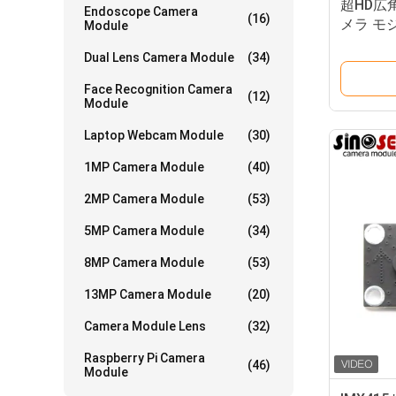
超HD広角
Endoscope Camera
(16)
メラ モジ
Module
Dual Lens Camera Module
(34)
Face Recognition Camera
(12)
Module
Laptop Webcam Module
(30)
1MP Camera Module
(40)
2MP Camera Module
(53)
5MP Camera Module
(34)
8MP Camera Module
(53)
13MP Camera Module
(20)
Camera Module Lens
(32)
Raspberry Pi Camera
(46)
Module