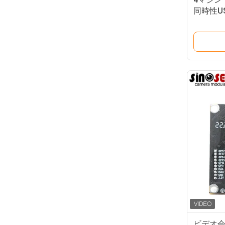
同時性U
AR01
ビデオ会議