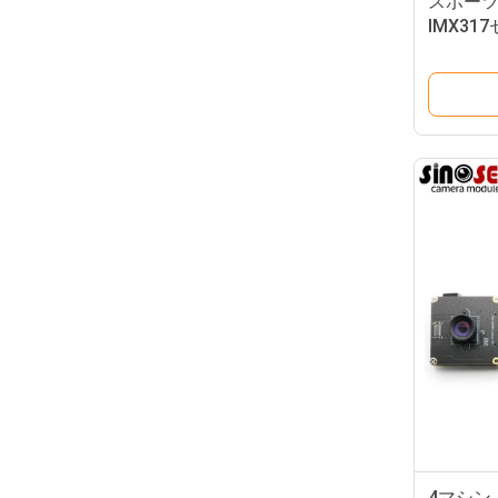
スポー
IMX317
カメラ モ
4マシン