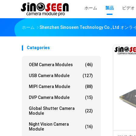
ホーム
製品
ビデオ
ホーム
Shenzhen Sinoseen Technology Co., Ltd 
Catagories
OEM Camera Modules
(46)
USB Camera Module
(127)
MIPI Camera Module
(88)
DVP Camera Module
(15)
Global Shutter Camera
(22)
Module
Night Vision Camera
(16)
Module