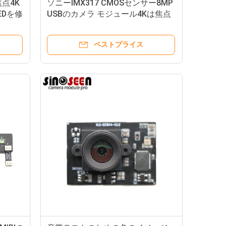
点4K
ソニーIMX317 CMOSセンサー8MP
EDを修
USBのカメラ モジュール4Kは焦点
を修理した
ベストプライス