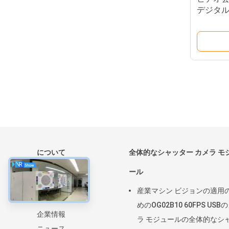
デジタル
USBの
について
全体的なシャッター カメラ モ
ホーム
ール
製品
産業マシン ビジョンの適用
VRショー
めのOG02B10 60FPS USB
企業情報
ラ モジュールの全体的なシ
ニュース