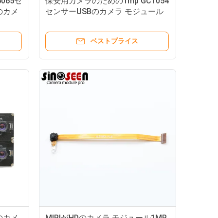
5065セ
保安用カメラのための1mp GC1054
のカメ
センサーUSBのカメラ モジュール
の高性能HDR
ベストプライス
bのカメ
MIPIがHDのカメラ モジュール1MP