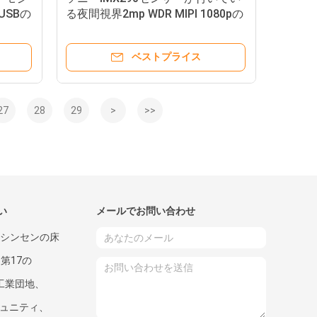
USBの
る夜間視界2mp WDR MIPI 1080pの
ル
カメラ モジュール
ベストプライス
27
28
29
>
>>
い
メールでお問い合わせ
、シンセンの床
、第17の
nの工業団地、
コミュニティ、