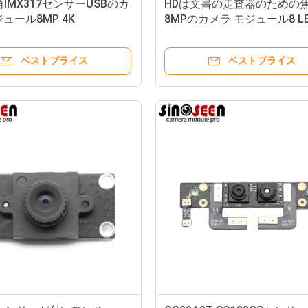
IMX317センサーUSBのカ
HDは文書の走査器のための焦
ュール8MP 4K
8MPのカメラ モジュール8 L
理した
ベストプライス
ベストプライス