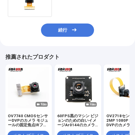
カメラ モジュールをろ過する
続行
推薦されたプロダクト
OV7740 CMOSセンサ
60FPS黒のマシン ビジ
OV2718セン
ーDVPのカメラ モジュ
ョンのための白いイメ
2MP 1080P 30
ールの固定焦点IRフィ
ージAr0144のカメラ
DVPのカメラ 
ルター0.3MP
モジュール
ルの広角の160