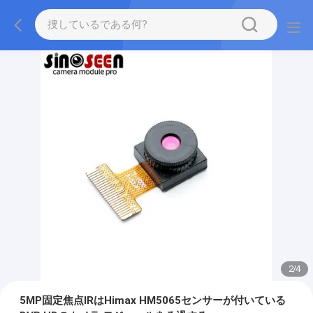
2
/
4
5MP固定焦点IRはHimax HM5065センサーが付いている