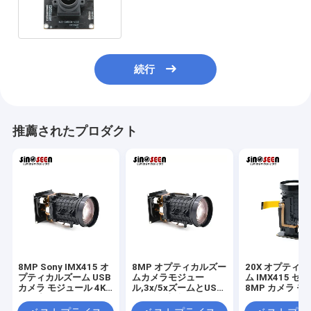
30fps USBのカメラ モジュール
続行
推薦されたプロダクト
8MP Sony IMX415 オ
8MP オプティカルズー
20X オプティ
プティカルズーム USB
ムカメラモジュー
ム IMX415 セ
カメラ モジュール 4K
ル,3x/5xズームとUSB
8MP カメラ モ
解像度
2.0UVC接続のための
ル 60フレーム M
ソニーIMX415 CMOS
ンターフェース