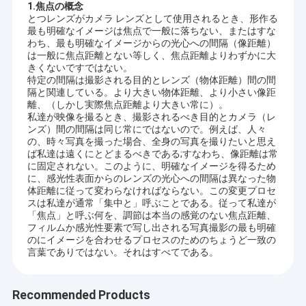
1.焦点の概念
とつレンズがカメラ レンズとして使用されるとき、形作る
最も明確なイメージは焦点で一般に落ちない、またはすな
わち、最も明確なイメージからの光心への間隔（像距離）
は一般に焦点距離とない等しく、焦点距離よりわずかに大
きくないですではない。
特定の間隔は撮影される目的とレンズ（物体距離）間の間
隔と関連している。より大きい物体距離、より小さい像距
離、（しかし実際焦点距離より大きい常に）。
私達が映像を撮るとき、撮影されるべき目的とカメラ（レ
ンズ）間の間隔は同じ常にではないので。例えば、人々
の、時々写真を撮った場合、全身の写真を撮りたいと思え
ば私達は遠くにとどまるべきである;すなわち、像距離は常
に固定されない。このように、明確なイメージを得るため
に、感光性表面からのレンズの光心への間隔は異なった物
体距離に従って変わらなければならない。この変更プロセ
スは私達が通常「集中と」呼ぶことである。従って私達が
「焦点」と呼ぶ何を、調節は本当の感覚のない焦点距離、
フィルムか感光性要素で写し出される写真撮影の最も明確
のにイメージを合わせるプロセスのためのちょうど一致の
言葉でありではない。それはすべてである。
Recommended Products