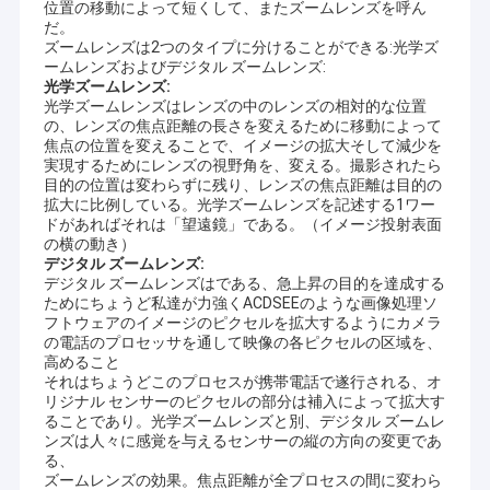
位置の移動によって短くして、またズームレンズを呼ん
だ。
ズームレンズは2つのタイプに分けることができる:光学ズ
ームレンズおよびデジタル ズームレンズ:
光学ズームレンズ:
光学ズームレンズはレンズの中のレンズの相対的な位置
の、レンズの焦点距離の長さを変えるために移動によって
焦点の位置を変えることで、イメージの拡大そして減少を
実現するためにレンズの視野角を、変える。撮影されたら
目的の位置は変わらずに残り、レンズの焦点距離は目的の
拡大に比例している。光学ズームレンズを記述する1ワー
ドがあればそれは「望遠鏡」である。（イメージ投射表面
の横の動き）
デジタル ズームレンズ:
デジタル ズームレンズはである、急上昇の目的を達成する
ためにちょうど私達が力強くACDSEEのような画像処理ソ
フトウェアのイメージのピクセルを拡大するようにカメラ
の電話のプロセッサを通して映像の各ピクセルの区域を、
高めること
それはちょうどこのプロセスが携帯電話で遂行される、オ
リジナル センサーのピクセルの部分は補入によって拡大す
ることであり。光学ズームレンズと別、デジタル ズームレ
ンズは人々に感覚を与えるセンサーの縦の方向の変更であ
る、
ズームレンズの効果。焦点距離が全プロセスの間に変わら