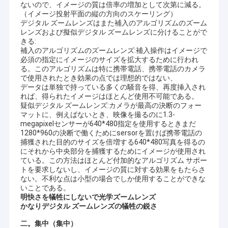
ないので、イメージの質は倍率の増加として次第に減る。
（イメージ投射平面の縦の方向のスケーリング）
デジタル ズームレンズはまた補入のアルゴリズムのズーム
レンズおよび擬似デジタル ズームレンズに分けることがで
きる:
補入のアルゴリズムのズームレンズ:補入操作はイメージで
必須の指定にイメージのサイズを拡大するために行われ
る。このアルゴリズムは特に携帯電話、携帯電話のカメラ
で使用されたとき効果の点では理想的ではない、
データは単独で持っている多くの騒音を得、再度挿入され
れば、得られたイメージはほとんど使用不可能である。
疑似デジタル ズームレンズ:カメラが最高の決断のフォー
マットに、例えばないとき、映像を撮るのに1.3-
megapixelセンサーが640*480指定を使用するときまだ
1280*960の決断で働くためにsersorを置けば携帯電話の
捕獲された目的のサイズを倍増する640*480写真を得るの
にそれから中央部分を捕獲するためにイメージが使用され
ている。この方法はほとんど付加的なアルゴリズム サポー
トを要求しないし、イメージの質に対する効果をもたらさ
ない。不利な点は小型の場合でしか使用することができな
いことである。
明快さを犠牲にしないで光学ズームレンズ
かなりデジタル ズームレンズの犠牲の鋭さ
二。集中（集中）