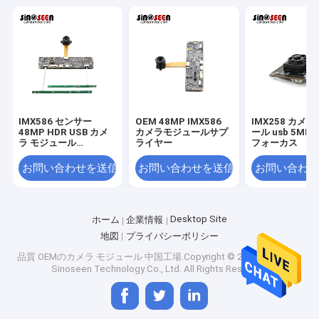
IMX586 センサー
OEM 48MP IMX586
IMX258 カメラ
48MP HDR USB カメ
カメラモジュールサプ
ール usb 5MP
ラ モジュール
ライヤー
フォーカス
8000*6000 FPC+PCB
デザイン
お問い合わせを送信
お問い合わせを送信
お問い合わせ
Desktop Site
ホーム
企業情報
地図
プライバシーポリシー
ホーム
品質
OEMのカメラ モジュール
中国工場.Copyright © 2026 Shenzhen
シンセンSinoseenの技術Co.、株式会社は2009年3月に確立され
Sinoseen Technology Co., Ltd. All Rights Reserved.
製品
た。終わる十年のために、Sinoseenは設計および開発の製造業か
らのさまざまなOEM/ODMによってカスタマイズされるCMOSの
画像処理の解決を顧客に与えることに専用されていたアフターセ
ビデオ
ールスのワンストップservice.weに競争価格および最もよい質の