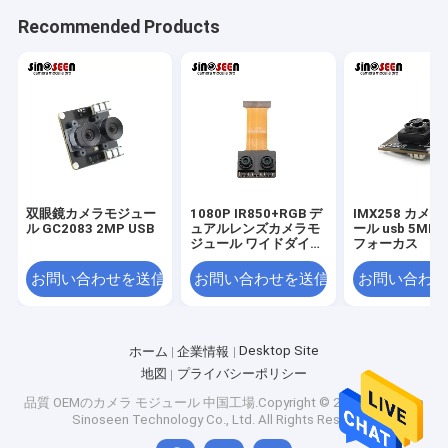
Recommended Products
双眼鏡カメラモジュー
1080P IR850+RGB デ
IMX258 カメラ
ル GC2083 2MP USB
ュアルレンズカメラモ
ール usb 5MP
ジュール ワイドダイナ
フォーカス
ミック60フレーム
MIPIインターフェース
お問い合わせを送信
お問い合わせを送信
お問い合わせ
ホーム
Desktop Site
ホーム
企業情報
シンセンSinoseenの技術Co.、株式会社は2009年3月に確立され
地図
プライバシーポリシー
製品
た。終わる十年のために、Sinoseenは設計および開発の製造業か
らのさまざまなOEM/ODMによってカスタマイズされるCMOSの
品質
OEMのカメラ モジュール
中国工場.Copyright © 2026 Shenzhen
画像処理の解決を顧客に与えることに専用されていたアフターセ
Sinoseen Technology Co., Ltd. All Rights Reserved.
ビデオ
ールスのワンストップservice.weに競争価格および最もよい質の