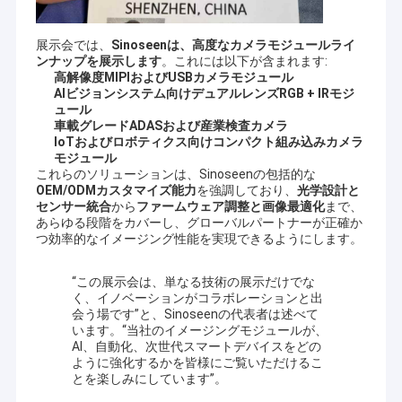
展示会では、
Sinoseenは、高度なカメラモジュールライ
ンナップを展示します
。これには以下が含まれます:
高解像度MIPIおよびUSBカメラモジュール
AIビジョンシステム向けデュアルレンズRGB + IRモジ
ュール
車載グレードADASおよび産業検査カメラ
IoTおよびロボティクス向けコンパクト組み込みカメラ
モジュール
これらのソリューションは、Sinoseenの包括的な
OEM/ODMカスタマイズ能力
を強調しており、
光学設計と
センサー統合
から
ファームウェア調整と画像最適化
まで、
あらゆる段階をカバーし、グローバルパートナーが正確か
つ効率的なイメージング性能を実現できるようにします。
“この展示会は、単なる技術の展示だけでな
く、イノベーションがコラボレーションと出
会う場です”と、Sinoseenの代表者は述べて
います。“当社のイメージングモジュールが、
AI、自動化、次世代スマートデバイスをどの
ように強化するかを皆様にご覧いただけるこ
とを楽しみにしています”。