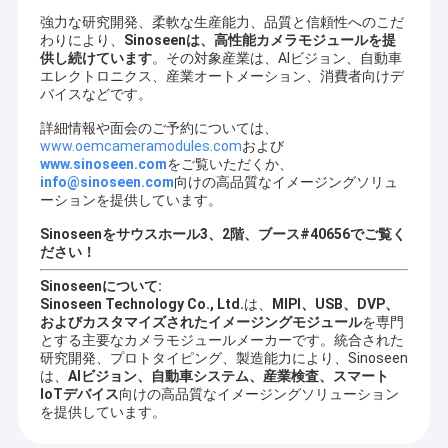
強力な研究開発、柔軟な生産能力、品質と信頼性へのこだ
わりにより、
Sinoseenは、高性能カメラモジュールを提
供し続けています
。その対象産業は、AIビジョン、自動車
エレクトロニクス、産業オートメーション、消費者向けデ
バイスなどです。
詳細情報や面会のご予約については、
www.oemcameramodules.com
および
www.sinoseen.com
をご覧いただくか、
info@sinoseen.com
向けの高品質なイメージングソリュ
ーションを提供しています。
Sinoseenをサウスホール3、2階、ブース#40656でご覧く
ださい！
Sinoseenについて:
Sinoseen Technology Co., Ltd.
は、
MIPI、USB、DVP、
およびカスタマイズされたイメージングモジュール
を専門
とする主要なカメラモジュールメーカーです。統合された
研究開発、プロトタイピング、製造能力により、Sinoseen
は、
AIビジョン、自動車システム、産業検査、スマート
IoTデバイス
向けの高品質なイメージングソリューション
を提供しています。