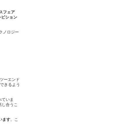
スフェア
シビション
クノロジー
ツーエンド
速できるよう
べていま
話し合うこ
います
。こ