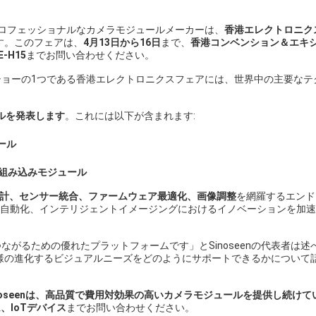
ロフェッショナルなカメラモジュールメーカーは、
香港エレクトロニク
す。このフェアは、
4月13日から16日
まで、
香港コンベンション＆エキ
-H15
までお問い合わせください。
ョーの1つである香港エレクトロニクスフェアには、世界中の主要なテ
ールを発表します
。これには以下が含まれます:
ール
な組み込みモジュール
計、センサー統合、ファームウェア最適化、画像調整
を網羅するエンド
、自動化、インテリジェントイメージングにおけるイノベーションを加
がるための優れたプラットフォームです」とSinoseenの代表者は述
お客様の進化するビジュアルニーズをどのようにサポートできるかについて
noseenは、高品質で費用対効果の高いカメラモジュールを提供し続けて
、IoTデバイス
までお問い合わせください。