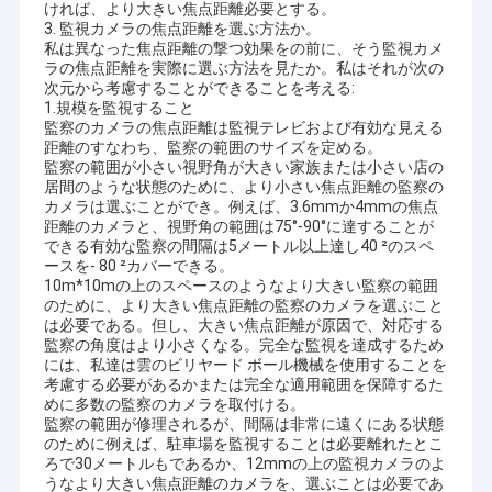
ければ、より大きい焦点距離必要とする。
3. 監視カメラの焦点距離を選ぶ方法か。
私は異なった焦点距離の撃つ効果をの前に、そう監視カメ
ラの焦点距離を実際に選ぶ方法を見たか。私はそれが次の
次元から考慮することができることを考える:
1.規模を監視すること
監察のカメラの焦点距離は監視テレビおよび有効な見える
距離のすなわち、監察の範囲のサイズを定める。
監察の範囲が小さい視野角が大きい家族または小さい店の
居間のような状態のために、より小さい焦点距離の監察の
カメラは選ぶことができ。例えば、3.6mmか4mmの焦点
距離のカメラと、視野角の範囲は75°-90°に達することが
できる有効な監察の間隔は5メートル以上達し40 ²のスペ
ースを- 80 ²カバーできる。
10m*10mの上のスペースのようなより大きい監察の範囲
のために、より大きい焦点距離の監察のカメラを選ぶこと
は必要である。但し、大きい焦点距離が原因で、対応する
監察の角度はより小さくなる。完全な監視を達成するため
には、私達は雲のビリヤード ボール機械を使用することを
ホーム
考慮する必要があるかまたは完全な適用範囲を保障するた
シンセンSinoseenの技術Co.、株式会社は2009年3月に確立され
めに多数の監察のカメラを取付ける。
製品
た。終わる十年のために、Sinoseenは設計および開発の製造業か
監察の範囲が修理されるが、間隔は非常に遠くにある状態
らのさまざまなOEM/ODMによってカスタマイズされるCMOSの
のために例えば、駐車場を監視することは必要離れたとこ
画像処理の解決を顧客に与えることに専用されていたアフターセ
ビデオ
ろで30メートルもであるか、12mmの上の監視カメラのよ
ールスのワンストップservice.weに競争価格および最もよい質の
うなより大きい焦点距離のカメラを、選ぶことは必要であ