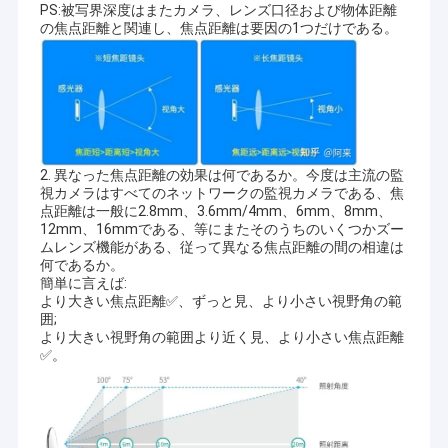
PS:被写界深度はまたカメラ、レンズ口径および物体距離
の焦点距離と関連し、焦点距離は要因の1つだけである。
2. 異なった焦点距離の効果は何であるか。今度は主流の監
視カメラはすべてのネットワークの監視カメラである、焦
点距離は一般に2.8mm、3.6mm/4mm、6mm、8mm、
12mm、16mmである、等にまたそのうちのいくつかズー
ムレンズ機能がある、従って異なる焦点距離の間の相違は
何であるか。
簡単に言えば:
より大きい焦点距離✅、ずっと見、より小さい視野角の範
囲;
より大きい視野角の範囲より近く見、より小さい焦点距離
✅。