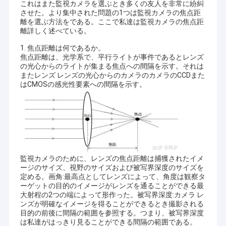
これはまた監視カメラを選ぶとき多くの友人を非常に紛糾
させた。より集中された問題の1つは監視カメラの焦点距
離を選ぶ方法をである。ここで私達は監視カメラの焦点距
離詳しく述べている。
1. 焦点距離は何であるか。
焦点距離は、光学系で、平行ライトが事件であるとレンズ
の光心からのライトが集まる焦点への間隔を示す。それは
またレンズ レンズの光心からのカメラのカメラのCCDまた
はCMOSの感光性要素への間隔を示す。
監視カメラのために、レンズの焦点距離は捕獲されたイメ
ージのサイズ、視野のサイズおよび被写界深度のサイズを
定める。画角:最高点としてレンズによって、角度は観察タ
ーゲットの目的のイメージがレンズを通ることができる最
大射程の2つの端によって形作った。被写界深度:カメラ レ
ンズが明確なイメージを得ることができるとき撮影される
目的の前後に間隔の範囲を参照する。つまり、被写界深度
は私達がはっきり見ることができる間隔の範囲である。