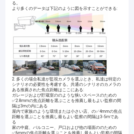
顧客を提供するために確信していて下さい。
る。
VRショー
より多くのデータは下記のように図を示すことができる:
現在、私達のプロダクトはUSBのカメラ モジュール、MIPIのカメ
ラ モジュール、VR、AR、3D、AI、身につけられる装置、ヘッド
企業情報
ホーン、ガラスのロボット工学、IoT、医学の産業、agrotechny
のような多くの異なった地域のDVPのカメラでモジュール、携帯
会社案内
電話のカメラ モジュール、ノートのカメラ モジュール、保安用
カメラ、
車のカメラおよびスマートな砥石のカメラ プロダクト、
生物測定学、イメージ投射、マシン ビジョン、計算機視覚、保
品質管理
証、等含む。カメラ モジュールとのあらゆる製品関連、
私達はあ
なたのための最もよい解決を見つけてもいい。
お問い合わせ
ニュース
2. 多くの場合私達が監視カメラを選ぶとき、私達は特定の
シナリオの必要性を考慮する。共通のシナリオのカメラの
すべての場合
ある推薦された焦点距離はここにある:
ガレージおよび貯蔵室ののような狭いスペースのための
見積依頼
✅2.8mmの焦点距離を選ぶことを推薦し最もよい監察の間
隔は3mの内にある
屋内で家族のような環境または小さい店、の✅4mmの焦点
距離を選ぶことを推薦し最もよい監察の間隔は3-5mであ
る
OEMのカメラ モジュール
家の中庭、バルコニー、戸口および他の場面ののための
✅6mmの焦点距離を選ぶことを推薦し最もよい監察の間隔