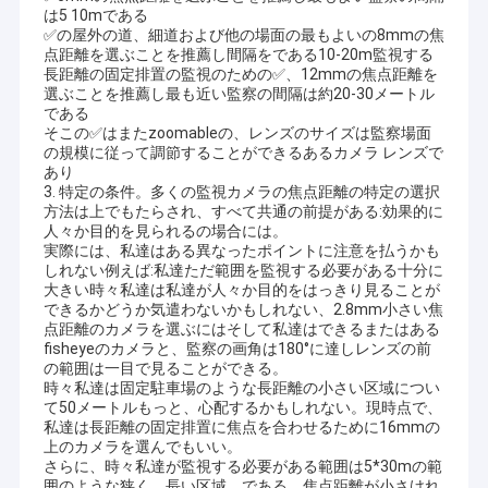
USBのカメラ モジュール
は5 10mである
✅の屋外の道、細道および他の場面の最もよいの8mmの焦
点距離を選ぶことを推薦し間隔をである10-20m監視する
MIPIのカメラ モジュール
長距離の固定排置の監視のための✅、12mmの焦点距離を
選ぶことを推薦し最も近い監察の間隔は約20-30メートル
DVPのカメラ モジュール
である
そこの✅はまたzoomableの、レンズのサイズは監察場面
の規模に従って調節することができるあるカメラ レンズで
全体的なシャッター カメラ モジュール
あり
3. 特定の条件。多くの監視カメラの焦点距離の特定の選択
夜間視界のカメラ モジュール
方法は上でもたらされ、すべて共通の前提がある:効果的に
人々か目的を見られるの場合には。
実際には、私達はある異なったポイントに注意を払うかも
内視鏡のカメラ モジュール
しれない例えば:私達ただ範囲を監視する必要がある十分に
大きい時々私達は私達が人々か目的をはっきり見ることが
二重レンズのカメラ モジュール
できるかどうか気遣わないかもしれない、2.8mm小さい焦
点距離のカメラを選ぶにはそして私達はできるまたはある
fisheyeのカメラと、監察の画角は180°に達しレンズの前
顔認識のカメラ モジュール
の範囲は一目で見ることができる。
時々私達は固定駐車場のような長距離の小さい区域につい
ラップトップのウェブ画像 モジュール
て50メートルもっと、心配するかもしれない。現時点で、
私達は長距離の固定排置に焦点を合わせるために16mmの
1MPカメラ モジュール
上のカメラを選んでもいい。
さらに、時々私達が監視する必要がある範囲は5*30mの範
囲のような狭く、長い区域、である。焦点距離が小さけれ