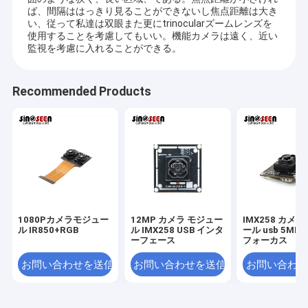
2MPカメラ モジュール
ば、間隔ははっきり見ることができないし焦点距離は大き
い、従って私達は双眼また更にtrinocularズームレンズを
5MPカメラ モジュール
使用することを考慮してもいい。機能カメラは遠く、近い
監視を考慮に入れることができる。
8MPカメラ モジュール
Recommended Products
13MPカメラ モジュール
カメラモジュールレンズ
ラズベリーPIのカメラ モジュール
1080Pカメラモジュー
12MP カメラ モジュー
IMX258 カメラ
ル IR850+RGB
ル IMX258 USB インタ
ール usb 5MP
ーフェース
フォーカス
お問い合わせを送信
お問い合わせを送信
お問い合わせ