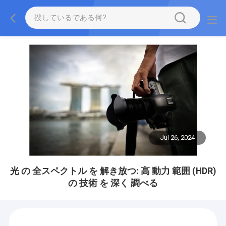
Jul 26, 2024
光 の 全スペクトル を 解き放つ: 高 動力 範囲 (HDR)
の 技術 を 深く 調べる