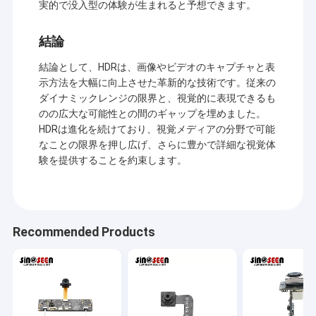
顧客を提供するために確信していて下さい。
実的で没入型の体験が生まれると予想できます。
VRショー
現在、私達のプロダクトはUSBのカメラ モジュール、MIPIのカメ
結論
ラ モジュール、VR、AR、3D、AI、身につけられる装置、ヘッド
企業情報
ホーン、ガラスのロボット工学、IoT、医学の産業、agrotechny
のような多くの異なった地域のDVPのカメラでモジュール、携帯
結論として、HDRは、画像やビデオのキャプチャと表
会社案内
電話のカメラ モジュール、ノートのカメラ モジュール、保安用
示方法を大幅に向上させた革新的な技術です。従来の
カメラ、
車のカメラおよびスマートな砥石のカメラ プロダクト、
ダイナミックレンジの限界と、視覚的に表現できるも
生物測定学、イメージ投射、マシン ビジョン、計算機視覚、保
品質管理
のの広大な可能性との間のギャップを埋めました。
証、等含む。カメラ モジュールとのあらゆる製品関連、
私達はあ
なたのための最もよい解決を見つけてもいい。
HDRは進化を続けており、視覚メディアの分野で可能
お問い合わせ
なことの限界を押し広げ、さらに豊かで詳細な視覚体
験を提供することを約束します。
ニュース
すべての場合
Recommended Products
見積依頼
OEMのカメラ モジュール