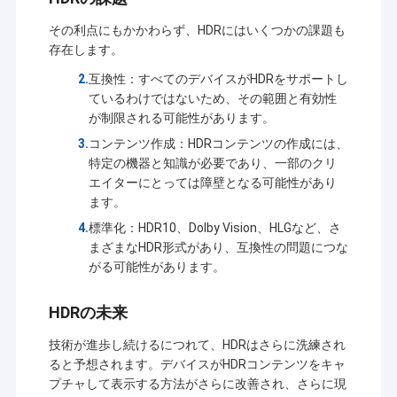
その利点にもかかわらず、HDRにはいくつかの課題も
存在します。
互換性：すべてのデバイスがHDRをサポートし
ているわけではないため、その範囲と有効性
が制限される可能性があります。
コンテンツ作成：HDRコンテンツの作成には、
特定の機器と知識が必要であり、一部のクリ
エイターにとっては障壁となる可能性があり
ます。
標準化：HDR10、Dolby Vision、HLGなど、さ
まざまなHDR形式があり、互換性の問題につな
がる可能性があります。
ホーム
HDRの未来
シンセンSinoseenの技術Co.、株式会社は2009年3月に確立され
製品
た。終わる十年のために、Sinoseenは設計および開発の製造業か
技術が進歩し続けるにつれて、HDRはさらに洗練され
らのさまざまなOEM/ODMによってカスタマイズされるCMOSの
ると予想されます。デバイスがHDRコンテンツをキャ
画像処理の解決を顧客に与えることに専用されていたアフターセ
ビデオ
プチャして表示する方法がさらに改善され、さらに現
ールスのワンストップservice.weに競争価格および最もよい質の