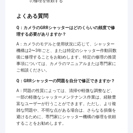
の修理を依頼する
よくある質問
Q：カメラのGRRシャッターはどのくらいの頻度で修
理する必要がありますか？
A：カメラのモデルと使用状況に応じて、シャッター
機構は2〜3年ごと、または特定のシャッター作動回数
後に修理することをお勧めします。特定の修理の推奨
事項については、カメラのマニュアルまたは専門家に
ご相談ください。
Q：GRRシャッターの問題を自分で修正できますか？
A：問題の性質によっては、清掃や軽微な調整など、
一部の軽微なシャッターメンテナンス作業は、経験豊
ホーム
富なユーザーが行うことができます。ただし、より複
シンセンSinoseenの技術Co.、株式会社は2009年3月に確立され
雑な問題や、不明な点がある場合は、さらなる損傷を
製品
た。終わる十年のために、Sinoseenは設計および開発の製造業か
避けるために、専門家にシャッター機構の修理を依頼
らのさまざまなOEM/ODMによってカスタマイズされるCMOSの
することをお勧めします。
画像処理の解決を顧客に与えることに専用されていたアフターセ
ビデオ
ールスのワンストップservice.weに競争価格および最もよい質の