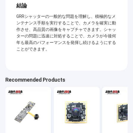
顧客を提供するために確信していて下さい。
結論
VRショー
現在、私達のプロダクトはUSBのカメラ モジュール、MIPIのカメ
GRRシャッターの一般的な問題を理解し、積極的なメ
ラ モジュール、VR、AR、3D、AI、身につけられる装置、ヘッド
企業情報
ホーン、ガラスのロボット工学、IoT、医学の産業、agrotechny
ンテナンス手順を実行することで、カメラを確実に動
のような多くの異なった地域のDVPのカメラでモジュール、携帯
作させ、高品質の画像をキャプチャできます。シャッ
会社案内
電話のカメラ モジュール、ノートのカメラ モジュール、保安用
ターの問題に迅速に対処することで、カメラが今後何
カメラ、
車のカメラおよびスマートな砥石のカメラ プロダクト、
年も最高のパフォーマンスを発揮し続けるようにする
生物測定学、イメージ投射、マシン ビジョン、計算機視覚、保
品質管理
ことができます。
証、等含む。カメラ モジュールとのあらゆる製品関連、
私達はあ
なたのための最もよい解決を見つけてもいい。
お問い合わせ
ニュース
Recommended Products
すべての場合
見積依頼
OEMのカメラ モジュール