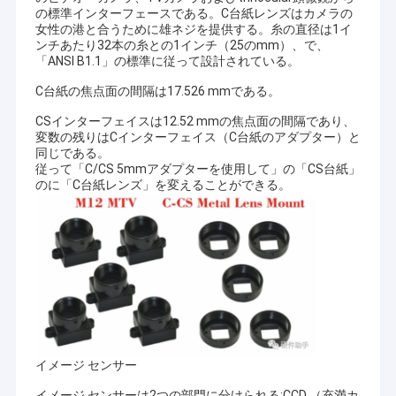
の標準インターフェースである。C台紙レンズはカメラの
女性の港と合うために雄ネジを提供する。糸の直径は1イ
ンチあたり32本の糸との1インチ（25のmm）、で、
「ANSI B1.1」の標準に従って設計されている。
C台紙の焦点面の間隔は17.526 mmである。
CSインターフェイスは12.52 mmの焦点面の間隔であり、
変数の残りはCインターフェイス（C台紙のアダプター）と
同じである。
従って「C/CS 5mmアダプターを使用して」の「CS台紙」
のに「C台紙レンズ」を変えることができる。
イメージ センサー
イメージ センサーは2つの部門に分けられる:CCD （充満カ