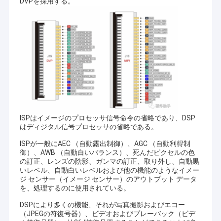
DVPを採用する。
顧客を提供するために確信していて下さい。
VRショー
現在、私達のプロダクトはUSBのカメラ モジュール、MIPIのカメ
ラ モジュール、VR、AR、3D、AI、身につけられる装置、ヘッド
企業情報
ホーン、ガラスのロボット工学、IoT、医学の産業、agrotechny
のような多くの異なった地域のDVPのカメラでモジュール、携帯
会社案内
電話のカメラ モジュール、ノートのカメラ モジュール、保安用
カメラ、
車のカメラおよびスマートな砥石のカメラ プロダクト、
生物測定学、イメージ投射、マシン ビジョン、計算機視覚、保
品質管理
証、等含む。カメラ モジュールとのあらゆる製品関連、
私達はあ
なたのための最もよい解決を見つけてもいい。
お問い合わせ
ISPはイメージのプロセッサ信号命令の省略であり、DSP
ニュース
はディジタル信号プロセッサの省略である。
すべての場合
ISPが一般にAEC （自動露出制御）、AGC （自動利得制
御）、AWB （自動白いバランス）、死んだピクセルの色
の訂正、レンズの陰影、ガンマの訂正、取り外し、自動黒
見積依頼
いレベル、自動白いレベルおよび他の機能のようなイメー
ジ センサー（イメージ センサー）のアウトプット データ
を、処理するのに使用されている。
DSPにより多くの機能、それが写真撮影およびエコー
OEMのカメラ モジュール
（JPEGの符復号器）、ビデオおよびプレーバック（ビデ