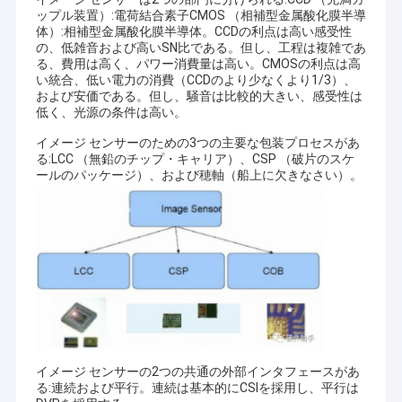
ップル装置）:電荷結合素子CMOS （相補型金属酸化膜半導
体）:相補型金属酸化膜半導体。CCDの利点は高い感受性
の、低雑音および高いSN比である。但し、工程は複雑であ
る、費用は高く、パワー消費量は高い。CMOSの利点は高
い統合、低い電力の消費（CCDのより少なくより1/3）、
および安価である。但し、騒音は比較的大きい、感受性は
低く、光源の条件は高い。
イメージ センサーのための3つの主要な包装プロセスがあ
る:LCC （無鉛のチップ・キャリア）、CSP （破片のスケ
ールのパッケージ）、および穂軸（船上に欠きなさい）。
ホーム
シンセンSinoseenの技術Co.、株式会社は2009年3月に確立され
製品
た。終わる十年のために、Sinoseenは設計および開発の製造業か
らのさまざまなOEM/ODMによってカスタマイズされるCMOSの
イメージ センサーの2つの共通の外部インタフェースがあ
画像処理の解決を顧客に与えることに専用されていたアフターセ
ビデオ
る:連続および平行。連続は基本的にCSIを採用し、平行は
ールスのワンストップservice.weに競争価格および最もよい質の