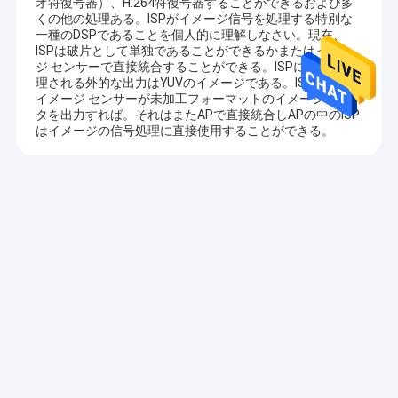
オ符復号器）、H.264符復号器することができるおよび多
USBのカメラ モジュール
くの他の処理ある。ISPがイメージ信号を処理する特別な
一種のDSPであることを個人的に理解しなさい。現在、
MIPIのカメラ モジュール
ISPは破片として単独であることができるかまたはイメー
ジ センサーで直接統合することができる。ISPによって処
理される外的な出力はYUVのイメージである。ISPのない
DVPのカメラ モジュール
イメージ センサーが未加工フォーマットのイメージ デー
タを出力すれば。それはまたAPで直接統合しAPの中のISP
全体的なシャッター カメラ モジュール
はイメージの信号処理に直接使用することができる。
夜間視界のカメラ モジュール
Recommended Products
内視鏡のカメラ モジュール
二重レンズのカメラ モジュール
顔認識のカメラ モジュール
ラップトップのウェブ画像 モジュール
1080P IR850+RGB デ
高解像度埋め込みビジ
13MP オート
1MPカメラ モジュール
ュアルレンズカメラモ
ョンのためのカスタマ
ス カメラ モジ
ジュール ワイドダイナ
イズ可能な寸法を持つ
IMX258 センサ
ミック60フレーム
コンパクトの8MPカメ
インターフェー