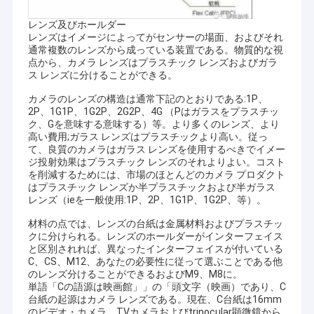
レンズ及びホールダー
レンズはイメージによってがセンサーの場面、およびそれ
通常複数のレンズから成っている装置である。物質的な視
点から、カメラ レンズはプラスチック レンズおよびガラ
ス レンズに分けることができる。
カメラのレンズの構造は通常下記のとおりである:1P、
2P、1G1P、1G2P、2G2P、4G （Pはガラスをプラスチッ
ク、Gを意味する意味する）等。より多くのレンズ、より
高い費用;ガラス レンズはプラスチックより高い。従っ
て、良質のカメラはガラス レンズを使用するべきでイメー
ジ投射効果はプラスチック レンズのそれよりよい。コスト
を削減するためには、市場のほとんどのカメラ プロダクト
はプラスチック レンズか半プラスチックおよび半ガラス
レンズ（ieを一般使用:1P、2P、1G1P、1G2P、等）。
材料の点では、レンズの台紙は金属材料およびプラスチッ
クに分けられる。レンズのホールダーがインターフェイス
と区別されれば、異なったインターフェイスが付いている
C、CS、M12、あなたの必要性に従って選ぶことである他
のレンズ分けることができるおよびM9、M8に。
単語「Cの語源は映画館」」の「頭文字（映画）であり、C
台紙の起源はカメラ レンズである。現在、C台紙は16mm
のビデオ・カメラ、TVカメラおよびtrinocular顕微鏡から