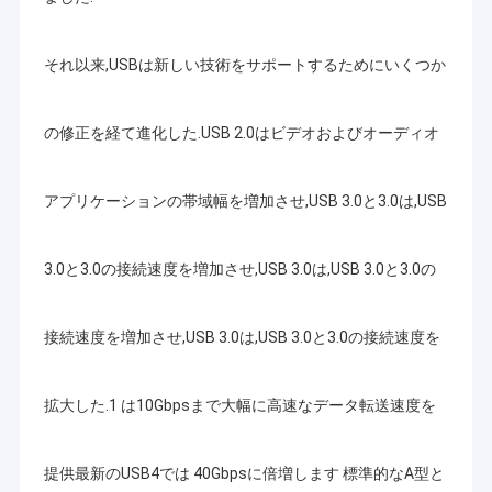
それ以来,USBは新しい技術をサポートするためにいくつか
の修正を経て進化した.USB 2.0はビデオおよびオーディオ
アプリケーションの帯域幅を増加させ,USB 3.0と3.0は,USB
3.0と3.0の接続速度を増加させ,USB 3.0は,USB 3.0と3.0の
接続速度を増加させ,USB 3.0は,USB 3.0と3.0の接続速度を
拡大した.1 は10Gbpsまで大幅に高速なデータ転送速度を
提供最新のUSB4では 40Gbpsに倍増します 標準的なA型と