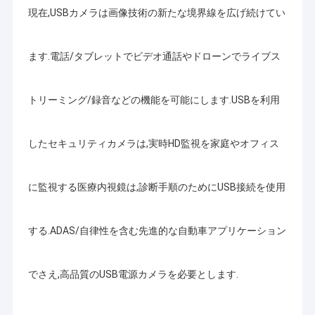
USBのカメラ モジュール
現在,USBカメラは画像技術の新たな境界線を広げ続けてい
MIPIのカメラ モジュール
ます.電話/タブレットでビデオ通話やドローンでライブス
DVPのカメラ モジュール
トリーミング/録音などの機能を可能にします.USBを利用
全体的なシャッター カメラ モジュール
夜間視界のカメラ モジュール
したセキュリティカメラは,実時HD監視を家庭やオフィス
内視鏡のカメラ モジュール
に監視する医療内視鏡は,診断手順のためにUSB接続を使用
二重レンズのカメラ モジュール
顔認識のカメラ モジュール
する.ADAS/自律性を含む先進的な自動車アプリケーション
ラップトップのウェブ画像 モジュール
でさえ,高品質のUSB電源カメラを必要とします.
1MPカメラ モジュール