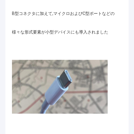
B型コネクタに加えて,マイクロおよびC型ポートなどの
様々な形式要素が小型デバイスにも導入されました
ホーム
シンセンSinoseenの技術Co.、株式会社は2009年3月に確立され
製品
た。終わる十年のために、Sinoseenは設計および開発の製造業か
らのさまざまなOEM/ODMによってカスタマイズされるCMOSの
画像処理の解決を顧客に与えることに専用されていたアフターセ
ビデオ
ールスのワンストップservice.weに競争価格および最もよい質の