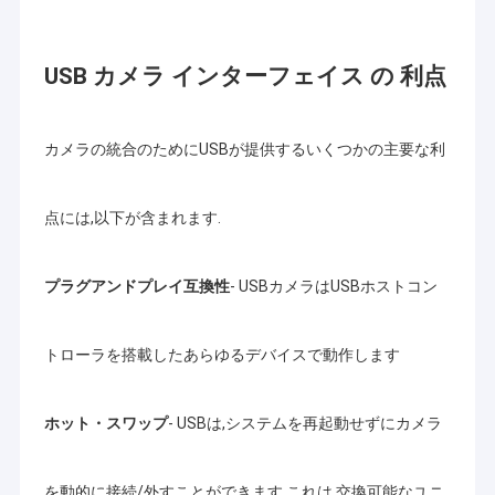
2MPカメラ モジュール
5MPカメラ モジュール
USB カメラ インターフェイス の 利点
8MPカメラ モジュール
カメラの統合のためにUSBが提供するいくつかの主要な利
13MPカメラ モジュール
カメラモジュールレンズ
点には,以下が含まれます.
ラズベリーPIのカメラ モジュール
プラグアンドプレイ互換性
- USBカメラはUSBホストコン
トローラを搭載したあらゆるデバイスで動作します
ホット・スワップ
- USBは,システムを再起動せずにカメラ
を動的に接続/外すことができます.これは,交換可能なユニ