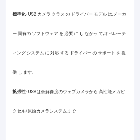
標準化
- USB カメラ クラス の ドライバー モデル は,メーカ
ー 固有の ソフトウェア を 必要 に し なかっ て,オペレーテ
ィング システム に 対応 する ドライバー の サポート を 提
供 し ます.
拡張性
- USBは低解像度のウェブカメラから 高性能メガピ
クセル/原始カメラシステムまで