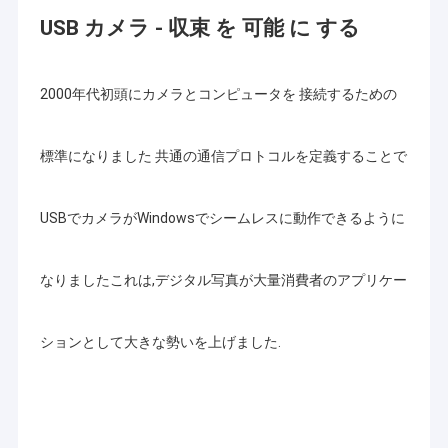
顧客を提供するために確信していて下さい。
VRショー
USB カメラ - 収束 を 可能 に する
現在、私達のプロダクトはUSBのカメラ モジュール、MIPIのカメ
ラ モジュール、VR、AR、3D、AI、身につけられる装置、ヘッド
企業情報
ホーン、ガラスのロボット工学、IoT、医学の産業、agrotechny
のような多くの異なった地域のDVPのカメラでモジュール、携帯
2000年代初頭にカメラとコンピュータを 接続するための
会社案内
電話のカメラ モジュール、ノートのカメラ モジュール、保安用
カメラ、
車のカメラおよびスマートな砥石のカメラ プロダクト、
生物測定学、イメージ投射、マシン ビジョン、計算機視覚、保
品質管理
標準になりました 共通の通信プロトコルを定義することで
証、等含む。カメラ モジュールとのあらゆる製品関連、
私達はあ
なたのための最もよい解決を見つけてもいい。
お問い合わせ
USBでカメラがWindowsでシームレスに動作できるように
ニュース
なりましたこれは,デジタル写真が大量消費者のアプリケー
すべての場合
見積依頼
ションとして大きな勢いを上げました.
OEMのカメラ モジュール