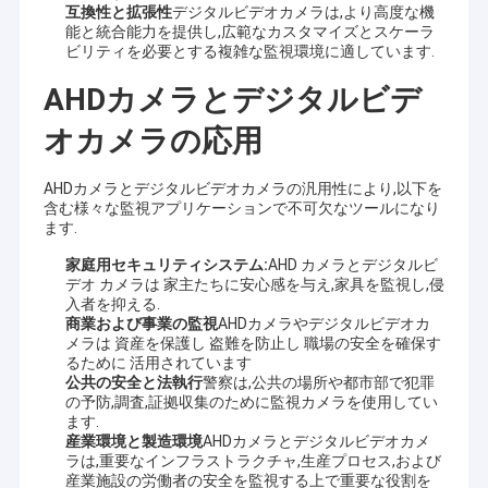
互換性と拡張性
デジタルビデオカメラは,より高度な機
USBのカメラ モジュール
能と統合能力を提供し,広範なカスタマイズとスケーラ
ビリティを必要とする複雑な監視環境に適しています.
MIPIのカメラ モジュール
AHDカメラとデジタルビデ
DVPのカメラ モジュール
オカメラの応用
全体的なシャッター カメラ モジュール
AHDカメラとデジタルビデオカメラの汎用性により,以下を
夜間視界のカメラ モジュール
含む様々な監視アプリケーションで不可欠なツールになり
ます.
内視鏡のカメラ モジュール
家庭用セキュリティシステム:
AHD カメラとデジタルビ
デオ カメラは 家主たちに安心感を与え,家具を監視し,侵
二重レンズのカメラ モジュール
入者を抑える.
商業および事業の監視
AHDカメラやデジタルビデオカ
メラは 資産を保護し 盗難を防止し 職場の安全を確保す
顔認識のカメラ モジュール
るために 活用されています
公共の安全と法執行
警察は,公共の場所や都市部で犯罪
ラップトップのウェブ画像 モジュール
の予防,調査,証拠収集のために監視カメラを使用してい
ます.
産業環境と製造環境
AHDカメラとデジタルビデオカメ
1MPカメラ モジュール
ラは,重要なインフラストラクチャ,生産プロセス,および
産業施設の労働者の安全を監視する上で重要な役割を