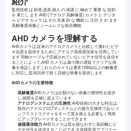
紹介
監視技術 は 財産,資産,個人 の 保護 に 極めて 重要 な 役割
を 果たし ます.AHD (アナログ 高解像度) カメラ と デジタ
ル ビデオ カメラ は,その 先進 的 な 機能 に 注目 さ れ ます
高解像度画像とシームレスな統合機能
AHD カメラを理解する
AHDカメラは,従来のアナログカメラと比較して優れたビデ
オ品質を提供するために,アナログ高画質技術を活用してい
ます.同軸ケーブルで圧縮されていないビデオ信号を送信す
ることによって,AHD カメラは,最小限の遅延でクリアな画
像を保証しますこれらのカメラは通常1080p以上の解像度
に対応し,監視目的で鋭く詳細な映像を提供します.
AHDカメラの主要特徴:
高解像度
AHDカメラは比類のない画像の透明性を提供
し 細部を正確に捉えています
アナログシステムとの互換性:
AHD技術の大きな利点は,
既存のアナログCCTVシステムとの後方互換性であり,イ
ンフラストラクチャをすべて置き換える必要なく簡単
にアップグレードすることができます.
遠隔通信能力:
AHDカメラは質を損なわずに長距離にビ
デオ信号を送信することができ,大規模監視アプリケー