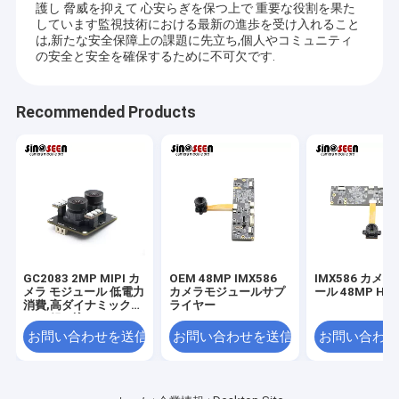
護し 脅威を抑えて 心安らぎを保つ上で 重要な役割を果た
しています監視技術における最新の進歩を受け入れること
は,新たな安全保障上の課題に先立ち,個人やコミュニティ
の安全と安全を確保するために不可欠です.
Recommended Products
GC2083 2MP MIPI カ
OEM 48MP IMX586
IMX586 カメ
メラ モジュール 低電力
カメラモジュールサプ
ール 48MP HDR
消費,高ダイナミックレ
ライヤー
ンジ,組み込みシステム
用のコンパクトピクセ
お問い合わせを送信
お問い合わせを送信
お問い合わせ
ル効率