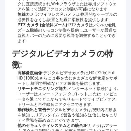
クに直接接続され,Webブラウザまたは専用ソフトウェ
アを通じて遠隔アクセスと制御が可能になります.
無線カメラ:
ワイヤレスIPカメラは,物理的なケーブルの
必要性をなくし,設置と配置に柔軟性を提供します.
PTZ カメラ (全傾斜ズーム):
PTZカメラは,パンの,傾斜,
ズーム機能のリモコン制御を提供し,ユーザーが最適な
監視カバーのために必要な視野を調整することができ
ます.
デジタルビデオカメラの特
徴:
高解像度画像:
デジタルビデオカメラは,HD (720p),Full
HD (1080p),さらには4Kを含むさまざまな解像度をサポ
ートし,鮮明で明確なビデオ映像を提供します.
リモートモニタリング能力:
インターネット接続により,
ユーザーはスマートフォン,タブレット,またはコンピュ
ホーム
ータを通じてどこからでもリモートでライブビデオス
トリームと再生録音にアクセスできます.
シンセンSinoseenの技術Co.、株式会社は2009年3月に確立され
動作検出と警告
デジタルビデオカメラは,視野内の動き
製品
た。終わる十年のために、Sinoseenは設計および開発の製造業か
を検知し,リアルタイムで警告や通知を送信し,セキュリ
らのさまざまなOEM/ODMによってカスタマイズされるCMOSの
ティ意識を高めることができます.
画像処理の解決を顧客に与えることに専用されていたアフターセ
ビデオ
他のセキュリティシステムとの統合:
IPカメラは,アラー
ールスのワンストップservice.weに競争価格および最もよい質の
ム,アクセス制御システム,ビデオ管理ソフトウェアなど