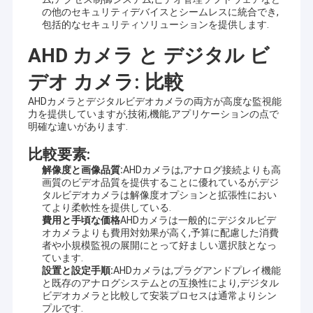
顧客を提供するために確信していて下さい。
の他のセキュリティデバイスとシームレスに統合でき,
VRショー
包括的なセキュリティソリューションを提供します.
現在、私達のプロダクトはUSBのカメラ モジュール、MIPIのカメ
ラ モジュール、VR、AR、3D、AI、身につけられる装置、ヘッド
企業情報
AHD カメラ と デジタル ビ
ホーン、ガラスのロボット工学、IoT、医学の産業、agrotechny
のような多くの異なった地域のDVPのカメラでモジュール、携帯
会社案内
デオ カメラ: 比較
電話のカメラ モジュール、ノートのカメラ モジュール、保安用
カメラ、
車のカメラおよびスマートな砥石のカメラ プロダクト、
AHDカメラとデジタルビデオカメラの両方が高度な監視能
生物測定学、イメージ投射、マシン ビジョン、計算機視覚、保
品質管理
力を提供していますが,技術,機能,アプリケーションの点で
証、等含む。カメラ モジュールとのあらゆる製品関連、
私達はあ
明確な違いがあります.
なたのための最もよい解決を見つけてもいい。
お問い合わせ
比較要素:
ニュース
解像度と画像品質:
AHDカメラは,アナログ接続よりも高
画質のビデオ品質を提供することに優れているが,デジ
タルビデオカメラは解像度オプションと拡張性におい
すべての場合
てより柔軟性を提供している.
費用と手頃な価格
AHDカメラは一般的にデジタルビデ
見積依頼
オカメラよりも費用対効果が高く,予算に配慮した消費
者や小規模監視の展開にとって好ましい選択肢となっ
ています.
設置と設定手順:
AHDカメラは,プラグアンドプレイ機能
と既存のアナログシステムとの互換性により,デジタル
OEMのカメラ モジュール
ビデオカメラと比較して安装プロセスは通常よりシン
プルです.