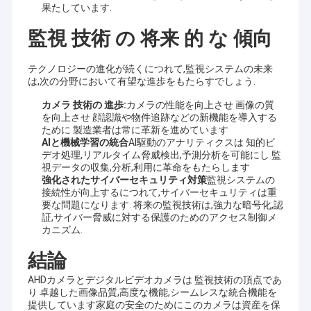
2MPカメラ モジュール
果たしています.
監視 技術 の 将来 的 な 傾向
5MPカメラ モジュール
8MPカメラ モジュール
テクノロジーの進化が続くにつれて,監視システムの未来
は,次の分野において有望な進歩をもたらすでしょう.
13MPカメラ モジュール
カメラ 技術の 進歩:
カメラの性能を向上させ 画像の質
を向上させ 顔認識や物件追跡などの新機能を導入する
カメラモジュールレンズ
ために 製造業者は常に革新を進めています
AIと機械学習の統合
AI駆動のアナリティクスは 知的ビ
デオ処理,リアルタイム脅威検出,予測分析を可能にし 監
ラズベリーPIのカメラ モジュール
視データの収集,分析,利用に革命をもたらします
強化されたサイバーセキュリティ対策
監視システムの
接続性が向上するにつれて,サイバーセキュリティは重
要な問題になります. 将来の監視技術は,強力な暗号化,認
証,サイバー脅威に対する保護のためのアクセス制御メ
カニズム.
結論
AHDカメラとデジタルビデオカメラは 監視技術の頂点であ
り 卓越した画像品質,高度な機能,シームレスな統合機能を
提供しています家庭の安全のためにこのカメラは資産を保