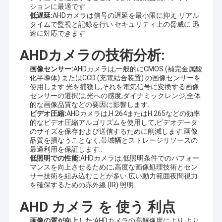
ションに最適です.
低遅延:
AHDカメラは信号の遅延を最小限に抑え リアル
タイムで監視と記録を行い セキュリティ上の脅威に 迅
速に対応できます
AHDカメラの技術分析:
画像センサー:
AHDカメラは,一般的にCMOS (補完金属酸
化半導体) またはCCD (充電結合装置) の画像センサーを
使用します.光を捕獲し,それを電気信号に変換する画像
センサーの選択は,光への感度,ダイナミックレンジ,全体
的な画像品質などの要因に影響します.
ビデオ圧縮:
AHDカメラは,H.264またはH.265などの効率
的なビデオ圧縮アルゴリズムを使用して,ビデオデータ
のサイズを保存および送信するために削減します.画像
品質を損なうことなく,帯域幅とストレージリソースの
最適利用を保証します..
低照明での性能:
AHDカメラは,低照明条件でのパフォー
マンスを向上させるために,高度な画像処理技術とセン
サー技術を組み込むことが多い.広い動力範囲夜間視力
を確保するための赤外線 (IR) 照明.
AHD カメラ を 使う 利点
画像の質が向上した:
AHDカメラの高解像度により,より