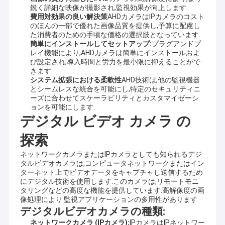
鋭く詳細な映像が撮影され,監視効果が向上します.
費用対効果の良い解決策
AHDカメラはIPカメラのコスト
のほんの一部で優れた画像品質を提供し,予算に配慮し
た消費者のための手頃な価格の選択肢となっています.
簡単にインストールしてセットアップ:
プラグアンドプ
レイ機能により,AHDカメラは簡単にインストールおよ
び設定され,導入時間と労力を最小限に抑えることがで
きます.
システム拡張における柔軟性
AHD技術は,他の監視機器
とシームレスな統合を可能にし,特定のセキュリティニ
ーズに合わせてスケーラビリティとカスタマイゼーシ
ョンを可能にします.
デジタル ビデオ カメラ の
探索
ネットワークカメラまたはIPカメラとしても知られるデジ
タルビデオカメラは,コンピュータネットワークまたはイン
ターネット上でビデオデータをキャプチャし送信するため
にデジタル技術を使用します.このカメラは,リモートモニ
タリングなどの高度な機能を提供しています.高解像度の画
像処理により 監視アプリケーションの多用性があります
デジタルビデオカメラの種類:
ネットワークカメラ (IPカメラ):
IPカメラはIPネットワー