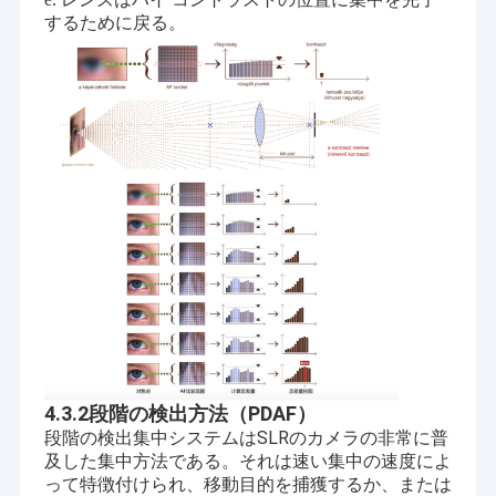
USBのカメラ モジュール
するために戻る。
MIPIのカメラ モジュール
DVPのカメラ モジュール
全体的なシャッター カメラ モジュール
夜間視界のカメラ モジュール
内視鏡のカメラ モジュール
二重レンズのカメラ モジュール
顔認識のカメラ モジュール
ラップトップのウェブ画像 モジュール
4.3.2段階の検出方法（PDAF）
段階の検出集中システムはSLRのカメラの非常に普
1MPカメラ モジュール
及した集中方法である。それは速い集中の速度によ
って特徴付けられ、移動目的を捕獲するか、または