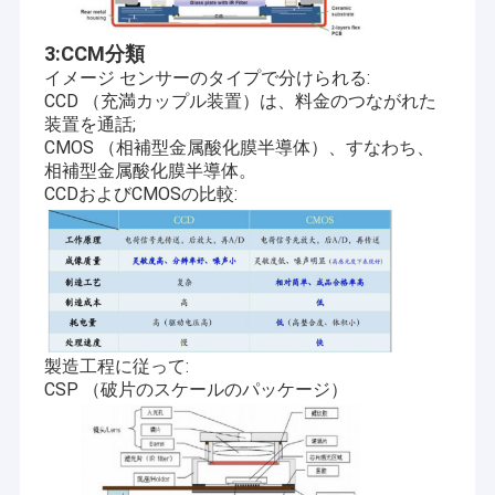
3:CCM分類
イメージ センサーのタイプで分けられる:
CCD （充満カップル装置）は、料金のつながれた
装置を通話;
CMOS （相補型金属酸化膜半導体）、すなわち、
相補型金属酸化膜半導体。
CCDおよびCMOSの比較:
製造工程に従って:
CSP （破片のスケールのパッケージ）