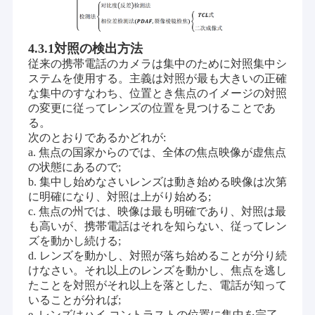
顧客を提供するために確信していて下さい。
VRショー
現在、私達のプロダクトはUSBのカメラ モジュール、MIPIのカメ
ラ モジュール、VR、AR、3D、AI、身につけられる装置、ヘッド
企業情報
4.3.1対照の検出方法
ホーン、ガラスのロボット工学、IoT、医学の産業、agrotechny
従来の携帯電話のカメラは集中のために対照集中シ
のような多くの異なった地域のDVPのカメラでモジュール、携帯
会社案内
ステムを使用する。主義は対照が最も大きいの正確
電話のカメラ モジュール、ノートのカメラ モジュール、保安用
カメラ、
車のカメラおよびスマートな砥石のカメラ プロダクト、
な集中のすなわち、位置とき焦点のイメージの対照
生物測定学、イメージ投射、マシン ビジョン、計算機視覚、保
品質管理
の変更に従ってレンズの位置を見つけることであ
証、等含む。カメラ モジュールとのあらゆる製品関連、
私達はあ
る。
なたのための最もよい解決を見つけてもいい。
次のとおりであるかどれが:
お問い合わせ
a.
焦点の国家からのでは、全体の焦点映像が虚焦点
の状態にあるので;
ニュース
b.
集中し始めなさいレンズは動き始める映像は次第
に明確になり、対照は上がり始める;
すべての場合
c.
焦点の州では、映像は最も明確であり、対照は最
も高いが、携帯電話はそれを知らない、従ってレン
見積依頼
ズを動かし続ける;
d.
レンズを動かし、対照が落ち始めることが分り続
けなさい。それ以上のレンズを動かし、焦点を逃し
たことを対照がそれ以上を落とした、電話が知って
OEMのカメラ モジュール
いることが分れば;
e.
レンズはハイ コントラストの位置に集中を完了