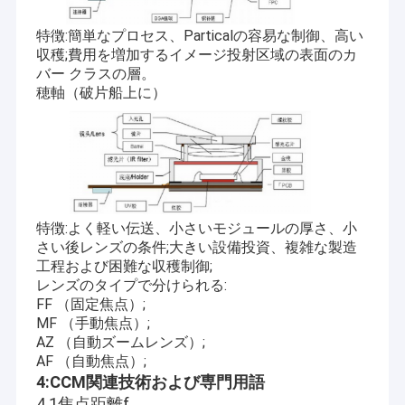
特徴:簡単なプロセス、Particalの容易な制御、高い
収穫;費用を増加するイメージ投射区域の表面のカ
バー クラスの層。
穂軸（破片船上に）
特徴:よく軽い伝送、小さいモジュールの厚さ、小
さい後レンズの条件;大きい設備投資、複雑な製造
工程および困難な収穫制御;
レンズのタイプで分けられる:
FF （固定焦点）;
MF （手動焦点）;
AZ （自動ズームレンズ）;
AF （自動焦点）;
4:CCM関連技術および専門用語
4.1焦点距離f