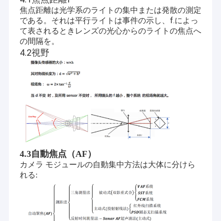
焦点距離は光学系のライトの集中または発散の測定
である。それは平行ライトは事件の示し、f.によっ
て表されるときレンズの光心からのライトの焦点へ
の間隔を。
4.2視野
4.3自動焦点（AF）
カメラ モジュールの自動集中方法は大体に分けら
ホーム
れる:
シンセンSinoseenの技術Co.、株式会社は2009年3月に確立され
製品
た。終わる十年のために、Sinoseenは設計および開発の製造業か
らのさまざまなOEM/ODMによってカスタマイズされるCMOSの
画像処理の解決を顧客に与えることに専用されていたアフターセ
ビデオ
ールスのワンストップservice.weに競争価格および最もよい質の