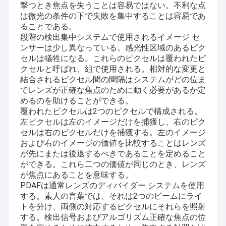
2MPカメラ モジュール
撃つとき焦点を失うことは容易ではない。不利な点
は微光の条件の下で失敗を集中することは容易であ
5MPカメラ モジュール
ることである。
段階の検出集中システムで使用されるイメージ セ
ンサーは少し異なっている。感光性区域のあるピク
8MPカメラ モジュール
セルは犠牲になる。これらのピクセルは覆われたピ
クセルと呼ばれ、組で使用される。相対的な変更と
13MPカメラ モジュール
結合されるピクセル間の間隔はシステムがどの位ま
でレンズが正確な焦点のために動く必要があるか定
カメラモジュールレンズ
めるのを助けることができる。
覆われたピクセルは2つのピクセルで構成される。
ラズベリーPIのカメラ モジュール
左ピクセルは左のイメージだけを捕獲し、右のピク
セルは右のピクセルだけを捕獲する。左のイメージ
および右のイメージの価値を比較することはレンズ
が先にまたは後退するべきであることを定めること
ができる。これら二つの価値が同じのとき、レンズ
が焦点にあることを意味する。
PDAFは通常レンズのディバイダー システムを使用
する。素人の言葉では、それは2つのビームにライ
トを分け、両側の対応するピクセルにそれらを照射
する。検出信号およびアルゴリズム正確な焦点の位