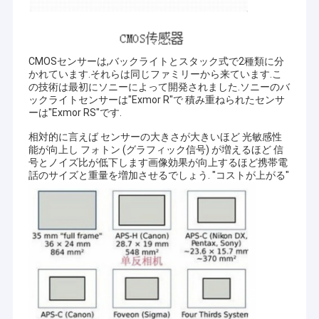
CMOSセンサーは,バックライトとスタック式で2種類に分
かれています.それらは同じファミリーから来ています.こ
の技術は最初にソニーによって開発されました.ソニーのバ
ックライトセンサーは"Exmor R"で 積み重ねられたセンサ
ーは"Exmor RS"です.
相対的に言えば センサーの大きさが大きいほど 光敏感性
能が向上し フォトン (グラフィック信号) が増えるほど 信
号とノイズ比が低下します画像効果が向上するほど携帯電
話のサイズと重量を増加させるでしょう. "コストが上がる"