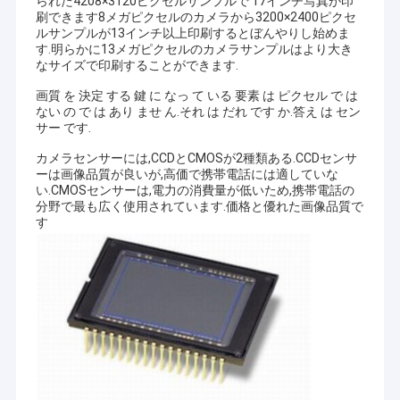
られた4208×3120ピクセルサンプルで 17インチ写真が印
刷できます8メガピクセルのカメラから3200×2400ピクセ
ルサンプルが13インチ以上印刷するとぼんやりし始めま
す.明らかに13メガピクセルのカメラサンプルはより大き
なサイズで印刷することができます.
画質 を 決定 する 鍵 に なっ て いる 要素 は ピクセル で は
ない の で は あり ませ ん.それ は だれ です か.答え は セン
サー です.
カメラセンサーには,CCDとCMOSが2種類ある.CCDセンサ
ーは画像品質が良いが,高価で携帯電話には適していな
い.CMOSセンサーは,電力の消費量が低いため,携帯電話の
分野で最も広く使用されています.価格と優れた画像品質で
す