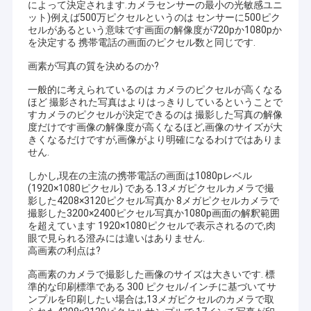
によって決定されます.カメラセンサーの最小の光敏感ユニ
ット)例えば500万ピクセルというのは センサーに500ピク
セルがあるという意味です画面の解像度が720pか1080pか
を決定する 携帯電話の画面のピクセル数と同じです.
画素が写真の質を決めるのか?
一般的に考えられているのは カメラのピクセルが高くなる
ほど 撮影された写真はよりはっきりしているということで
すカメラのピクセルが決定できるのは 撮影した写真の解像
度だけです画像の解像度が高くなるほど,画像のサイズが大
きくなるだけですが,画像がより明確になるわけではありま
せん.
しかし,現在の主流の携帯電話の画面は1080pレベル
(1920×1080ピクセル) である.13メガピクセルカメラで撮
影した4208×3120ピクセル写真か 8メガピクセルカメラで
撮影した3200×2400ピクセル写真か1080p画面の解釈範囲
を超えています 1920×1080ピクセルで表示されるので,肉
眼で見られる澄みには違いはありません.
高画素の利点は?
高画素のカメラで撮影した画像のサイズは大きいです. 標
準的な印刷標準である 300 ピクセル/インチに基づいてサ
ンプルを印刷したい場合は,13メガピクセルのカメラで取