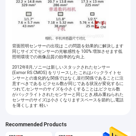
背面照明センサーの出現は この問題を効果的に解決します
同じサイズでセンサーの光敏感性を 100% 増加させます低
照明環境での画像品質の効率的な向上.
2012年8月,ソニーは新しいスタックされたセンサー
(Exmor RS CMOS) をリリースした.これはバックライトセ
ンサーとの進化的な関係ではなく,並行関係であることに注
意すべきである.ピクセル数が同じである状況が変化するに
つれて,センサーのサイズを小さくすることは,ピクセル数
がバックライトされたセンサーと同じとき,積み重ねられた
センサーのサイズは小さくなりますスペースを節約し,電話
ホーム
を薄くします. 軽い
シンセンSinoseenの技術Co.、株式会社は2009年3月に確立され
製品
た。終わる十年のために、Sinoseenは設計および開発の製造業か
らのさまざまなOEM/ODMによってカスタマイズされるCMOSの
Recommended Products
画像処理の解決を顧客に与えることに専用されていたアフターセ
ビデオ
ールスのワンストップservice.weに競争価格および最もよい質の