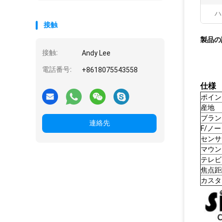
ハ
接触
製品の
接触:
Andy Lee
電話番号:
+8618075543558
仕様
ポイン
産地
ブラン
連絡先
F/ノー
センサ
マウン
テレビ
焦点距
カスタ