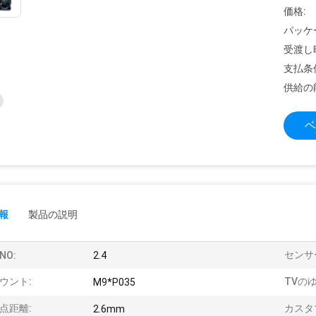
価格:
パッケ
受渡し
支払条
供給の
ベ
報
製品の説明
センサ
/NO:
2.4
ウント:
TVの
M9*P035
点距離:
カスタ
2.6mm