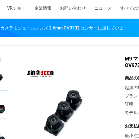
VRショー
企業情報
お問い合わせ
ニュース
すべての
.4 カメラモジュールレンズ 2.6mm OV9732 センサーに適しています
M9 
OV9
商品の
起源の
ブラン
証明:
モデル
お支払
最小注