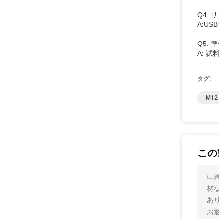
Q4:
A:U
Q5:
A: 
タグ:
M1
この
に興
材
あ
お