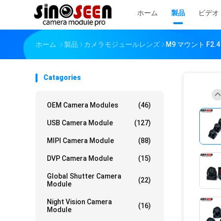
ホーム
製品
ビデオ
ホーム
製品
カメラモジュールレンズ
M9 マウント F2
Catagories
OEM Camera Modules
(46)
USB Camera Module
(127)
MIPI Camera Module
(88)
DVP Camera Module
(15)
Global Shutter Camera
(22)
Module
Night Vision Camera
(16)
Module