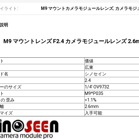
イライト:
M9 マウントカメラモジュールレンズ
,
カメラモジュ
説明
M9 マウントレンズ F2.4 カメラモジュールレンズ 2.6
ト
価値
広東
ド名
シノセイン
2.4
ーのサイズ
1/4' OV9732
ト
M9*P035
 の 歪み
<1.1%
離
2.6mm
マイズ
入手可能