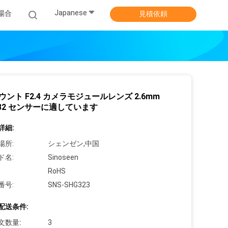
Japanese
場合
見積依頼
マウント F2.4 カメラモジュールレンズ 2.6mm
732 センサーに適しています
詳細:
場所:
シェンゼン,中国
ド名:
Sinoseen
RoHS
番号:
SNS-SHG323
配送条件:
文数量:
3