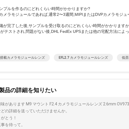
 サンプルを作るのにどれくらい時間がかかりますか?
SBカメラモジュールであれば,通常2〜3週間,MIPIまたはDVPカメラモジュ
 準備が完了した後,サンプルを受け取るのにどれくらい時間がかかりますか
試料がテストされ,問題がない後,DHL FedEx UPSまたは他の宅配方法
2 搭載カメラモジュールレンズ
EFL2.7 カメラモジュールレンズ
低歪
製品の詳細を知りたい
味があります M9 マウント F2.4 カメラモジュールレンズ 2.6mm O
などの詳細を送っていただけませんか。
りがとう！
返事を待って。