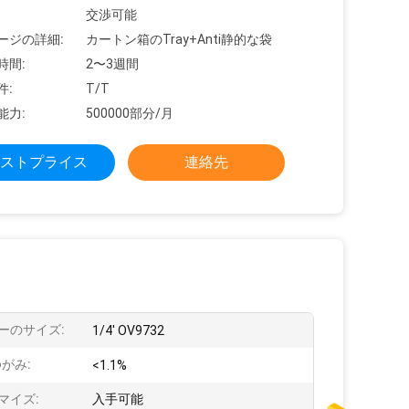
交渉可能
ージの詳細:
カートン箱のTray+Anti静的な袋
時間:
2〜3週間
件:
T/T
能力:
500000部分/月
ストプライス
連絡先
ーのサイズ:
1/4' OV9732
ゆがみ:
<1.1%
マイズ:
入手可能