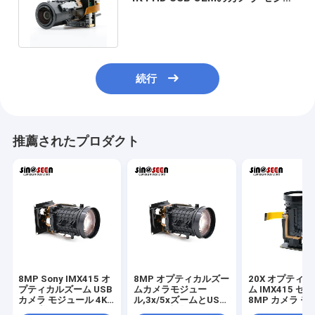
ール3X 5Xの光学ズームレンズ
続行
推薦されたプロダクト
8MP Sony IMX415 オ
8MP オプティカルズー
20X オプティ
プティカルズーム USB
ムカメラモジュー
ム IMX415 セ
カメラ モジュール 4K
ル,3x/5xズームとUSB
8MP カメラ モ
解像度
2.0UVC接続のための
ル 60フレーム M