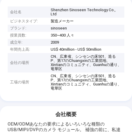
Shenzhen Sinoseen Technology Co.,
会社名
Ltd
ビジネスタイプ:
製造メーカー
ブランド:
sinoseen
授業員数:
350~400 人々
成立年:
2009
年間売上高:
US$ 40million - US$ 50million
CN、広東省、シンセンの床501、造る
P、第17のChuangxinの工業団地、
会社の場所
Xintianのコミュニティ、Guanhuの通り、
竜華区
CN、広東省、シンセンの床501、造る
P、第17のChuangxinの工業団地、
工場の場所
Xintianのコミュニティ、Guanhuの通り、
竜華区
会社概要
OEM/ODMあなたの要求によるいろいろな種類の
USB/MIPI/DVPのカメラ モジュール。 補強の前に、私達