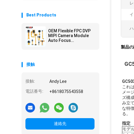
レ
イ
Best Products
ハ
OEM Flexible FPC DVP
MIPI Camera Module
Auto Focus
Customization
製品の
GC
接触
接触:
Andy Lee
GC5
これ
電話番号:
+8618075543558
メー
ズ構
み立
な特
る。
指定
連絡先
モデ