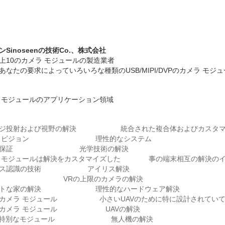
ンSinoseenの技術Co.、株式会社
上10のカメラ モジュールの製造業者
あなたの要求によっていろいろな種類のUSB/MIPI/DVPのカメラ モ
 モジュールのアプリケーション領域
ージ投射および視野の解決 統合された複合体およびカスタマ
ン ビジョン 理性的なシステム
来の保証 光学技術の解決
ラ モジュールは解決をカスタマイズした 事の端末相互の解決のイ
リス認識の技術 アイリス解決
識 VRの上限のカメラの解決
ートな家の解決 理性的なハードウェア解決
のカメラ モジュール 小さいUAVのために特に設計されてい
のカメラ モジュール UAVの解決
Vの特別なモジュール 無人機の解決