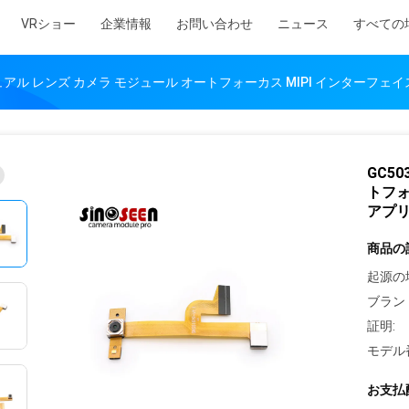
VRショー
企業情報
お問い合わせ
ニュース
すべての
P デュアル レンズ カメラ モジュール オートフォーカス MIPI インターフ
GC5
トフォ
アプ
商品の
起源の
ブラン
証明:
モデル
お支払