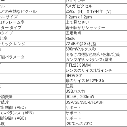
サー
1/5''インチ
セル
5メガ ピクセル
んどの有効なピクセル
2592 （H） X 1944年（V）
ル サイズ
1.2µm x 1.2µm
及びフレーム率
上で見なさい
ター タイプ
電子転がりシャッター
のタイプ
固定焦点
の比率
36dB
ミック レンジ
72 dBの@ 8x利益
性
690mV/ルクス秒
明るさ/対照/色飽和/色相/定義
可能パラメータ
ガンマ/白いバランス/露出
ズ
TTL:23.89MM
レンズのサイズ:1/3インチ
DFOV:80°
糸のサイズ:M12*P0.5
波
任意
USBバス力
ー消費量
DC 5V、200mW
な破片
DSP/SENSOR/FLASH
出制御（AEC）
サポート
いバランス（AEB）
サポート
益制御（AGC）
サポート
温度
-20°Cへの70°C