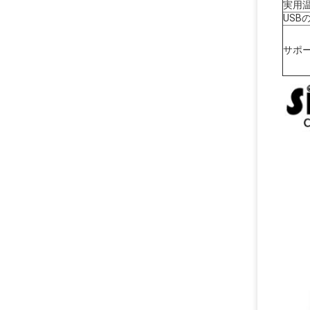
実用
USB
サポー