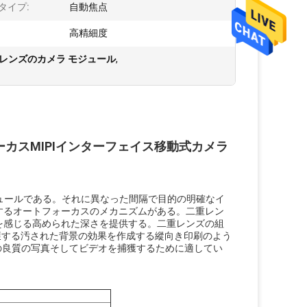
タイプ:
自動焦点
高精細度
二重レンズのカメラ モジュール
,
ォーカスMIPIインターフェイス移動式カメラ
ジュールである。それに異なった間隔で目的の明確なイ
するオートフォーカスのメカニズムがある。二重レン
を感じる高められた深さを提供する。二重レンズの組
獲する汚された背景の効果を作成する縱向き印刷のよう
の良質の写真そしてビデオを捕獲するために適してい