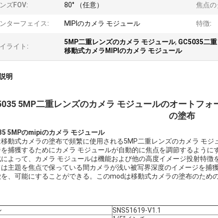
ンズFOV:
80° （任意）
焦点の
ンターフェイス:
MIPIのカメラ モジュール
特徴:
5MP二重レンズのカメラ モジュール
,
GC5035
イライト:
移動式カメラMIPIのカメラ モジュール
説明
5035 5MP二重レンズのカメラ モジュールのオートフ
の塗布
035 5MPのmipiのカメラ モジュール
は移動式カメラの塗布で頻繁に使用される5MP二重レンズのカメラ モ
ジを捕獲するためにカメラ モジュールが自動的に焦点を調節するように
成によって、カメラ モジュールは機能および他の高度イメージ投射特徴
ては主題を焦点で保っている間カメラが浅い被写界深度のイメージを捕
徴を、可能にすることができる。このmodは移動式カメラの塗布のため
ル
SNS51619-V1.1