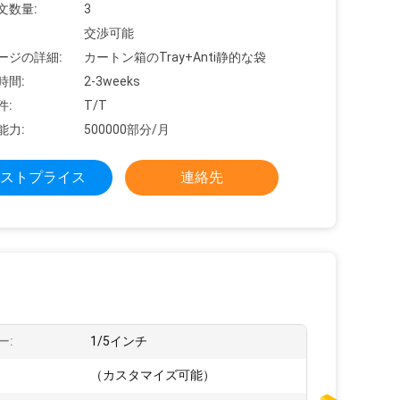
文数量:
3
交渉可能
ージの詳細:
カートン箱のTray+Anti静的な袋
時間:
2-3weeks
件:
T/T
能力:
500000部分/月
ストプライス
連絡先
ー:
1/5インチ
（カスタマイズ可能）