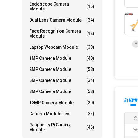
Endoscope Camera
(16)
Module
Dual Lens Camera Module
(34)
Face Recognition Camera
(12)
Module
Laptop Webcam Module
(30)
1MP Camera Module
(40)
2MP Camera Module
(53)
5MP Camera Module
(34)
8MP Camera Module
(53)
詳細情
13MP Camera Module
(20)
Camera Module Lens
(32)
タ
Raspberry Pi Camera
(46)
決
Module