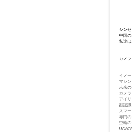
シンセ
中国の
私達は
カメラ
イメ
マシ
未
カメ
アイ
顔認
スマ
専門
空輸
UA