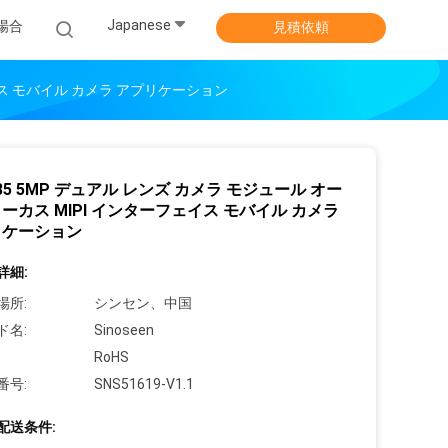
Japanese
場合
見積依頼
ェイス モバイル カメラ アプリケーション
035 5MP デュアル レンズ カメラ モジュール オー
ーカス MIPI インターフェイス モバイル カメラ
リケーション
詳細:
場所:
シンセン、中国
ド名:
Sinoseen
RoHS
番号:
SNS51619-V1.1
配送条件: