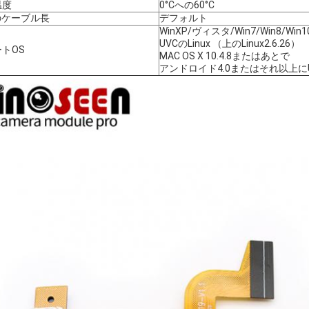
温度
0°Cへの60°C
のケーブル長
デフォルト
WinXP/ヴィスタ/Win7/Win8/Win1
UVCのLinux （上のLinux2.6.26）
トOS
MAC OS X 10.4.8またはあとで
アンドロイド4.0またはそれ以上に