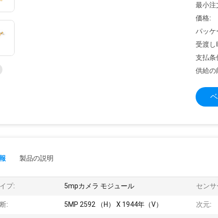
最小注
価格:
パッケ
受渡し
支払条
供給の
ベ
報
製品の説明
イプ:
5mpカメラ モジュール
センサ
断:
5MP 2592 （H） X 1944年（V）
次元: