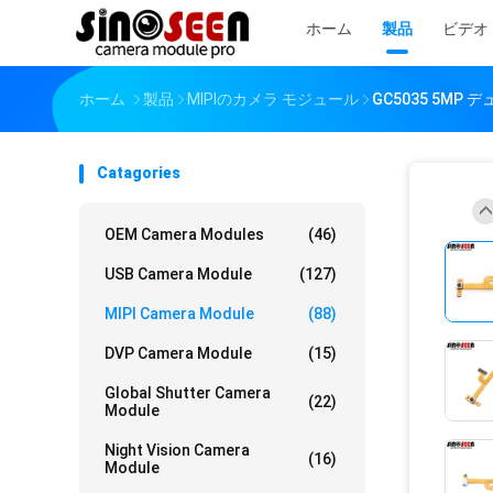
ホーム
製品
ビデオ
ホーム
製品
MIPIのカメラ モジュール
GC5035 5M
Catagories
OEM Camera Modules
(46)
USB Camera Module
(127)
MIPI Camera Module
(88)
DVP Camera Module
(15)
Global Shutter Camera
(22)
Module
Night Vision Camera
(16)
Module