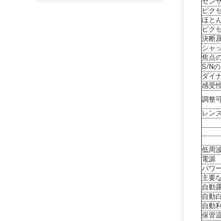
セン
ピク
ほと
ピクセ
決断
シャッ
焦点
S/N
ダイナ
感受
調整
レン
低周
電源
パワ
主要
自動露
自動白
自動利
保管