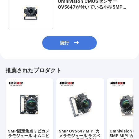
Omnivision CMOSセンサー
OV5647が付いている小型5MPラ
ズベリーPi USBのカメラ モジュー
ル
続行
推薦されたプロダクト
5MP固定焦点ミピカメ
5MP OV5647 MIPI カ
Omnivision O
ラモジュール オムニビ
メラモジュール ラズベ
5MP MIPI カ