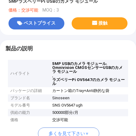
5MPラズベリーPi USBのカメラ モジュール
価格：交渉可能
MOQ：3
ベストプライス
接触
製品の説明
,
5MP USBのカメラ モジュール
Omnivision CMOSセンサーUSBのカメ
ラ モジュール
ハイライト
,
ラズベリーPi OV5647のカメラ モジュー
ル
パッケージの詳細
カートン箱のTray+Anti静的な袋
ブランド名
Sinoseen
モデル番号
SNS OV5647 ugh
供給の能力
500000部分/月
価格
交渉可能
多くを見て下さい