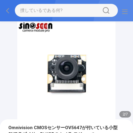
2
/
7
Omnivision CMOSセンサーOV5647が付いている小型