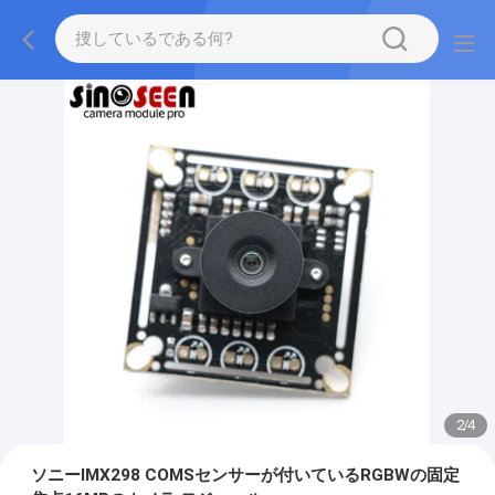
2
/
4
ソニーIMX298 COMSセンサーが付いているRGBWの固定