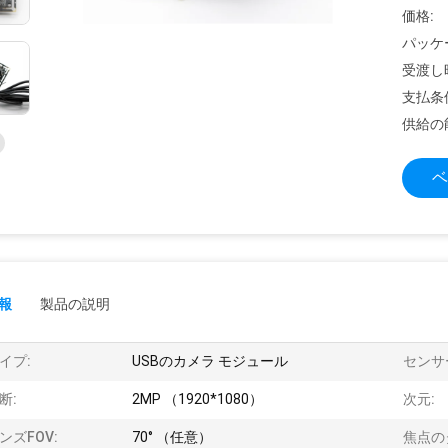
価格:
パッケ
受渡し
支払条
供給の
ベ
報
製品の説明
イプ:
USBのカメラ モジュール
センサ
断:
2MP （1920*1080）
次元:
ンズFOV:
70° （任意）
焦点の