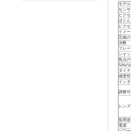
モデル
センサ
ピクセ
ほとん
ピクセ
イメー
圧縮の
決断
フレー
シャッ
焦点の
S/N
ダイナ
感受性
インタ
調整可
レンズ
低周波
電源
パワー