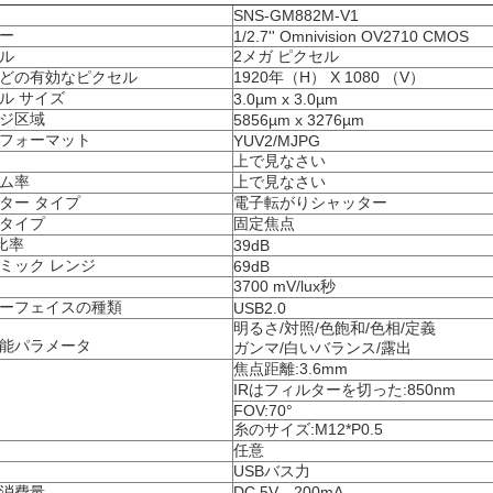
SNS-GM882M-V1
ー
1/2.7'' Omnivision OV2710 CMOS
ル
2メガ ピクセル
どの有効なピクセル
1920年（H） X 1080 （V）
ル サイズ
3.0µm x 3.0µm
ジ区域
5856µm x 3276µm
フォーマット
YUV2/MJPG
上で見なさい
ム率
上で見なさい
ター タイプ
電子転がりシャッター
タイプ
固定焦点
の比率
39dB
ミック レンジ
69dB
3700 mV/lux秒
ーフェイスの種類
USB2.0
明るさ/対照/色飽和/色相/定義
能パラメータ
ガンマ/白いバランス/露出
焦点距離:3.6mm
IRはフィルターを切った:850nm
FOV:70°
糸のサイズ:M12*P0.5
任意
USBバス力
消費量
DC 5V、200mA