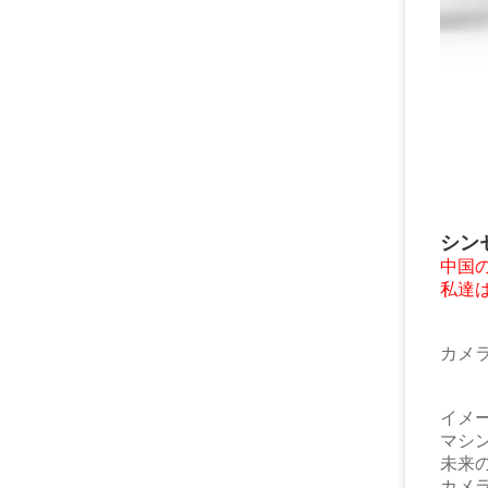
シンセ
中国
私達は
カメ
イメ
マ
未
カメ