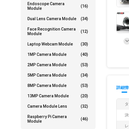
Endoscope Camera
(16)
Module
Dual Lens Camera Module
(34)
Face Recognition Camera
(12)
Module
Laptop Webcam Module
(30)
1MP Camera Module
(40)
2MP Camera Module
(53)
5MP Camera Module
(34)
8MP Camera Module
(53)
詳細情
13MP Camera Module
(20)
タ
Camera Module Lens
(32)
決
Raspberry Pi Camera
(46)
Module
レ