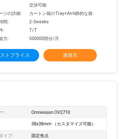
交渉可能
ージの詳細:
カートン箱のTray+Anti静的な袋
時間:
2-3weeks
件:
T/T
能力:
500000部分/月
ストプライス
連絡先
ー:
Omnivision OV2710
38x38mm （カスタマイズ可能）
タイプ:
固定焦点