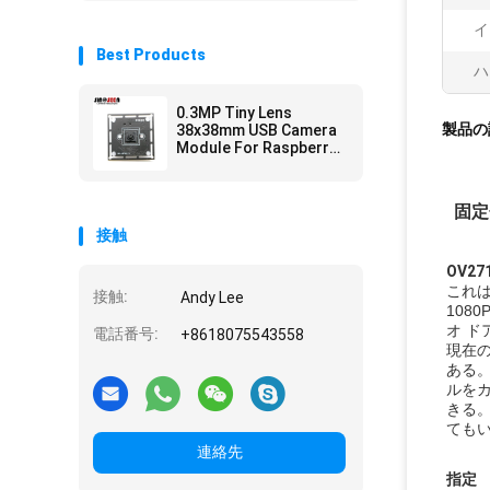
イ
Best Products
ハ
0.3MP Tiny Lens
製品の
38x38mm USB Camera
Module For Raspberry
Pi GC0328 CMOS
Sensor
固定
接触
OV2
これは
接触:
Andy Lee
108
オ 
電話番号:
+8618075543558
現在の
ある
ルを
きる
ても
連絡先
指定