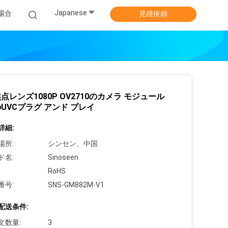
Japanese
場合
見積依頼
点レンズ1080P OV2710のカメラ モジュール
のUVCプラグ アンド プレイ
詳細:
場所:
シンセン、中国
ド名:
Sinoseen
RoHS
番号:
SNS-GM882M-V1
配送条件:
文数量:
3