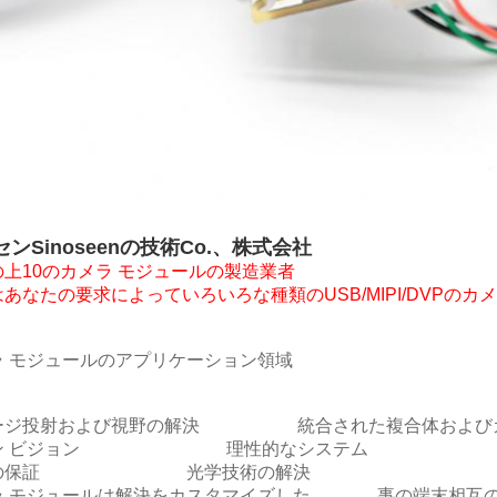
ンSinoseenの技術Co.、株式会社
の上10のカメラ モジュールの製造業者
あなたの要求によっていろいろな種類のUSB/MIPI/DVPの
ラ モジュールのアプリケーション領域
ージ投射および視野の解決 統合された複合体およびカ
シン ビジョン 理性的なシステム
来の保証 光学技術の解決
ラ モジュールは解決をカスタマイズした 事の端末相互の