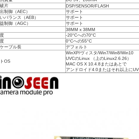
破片
DSP/SENSOR/FLASH
出制御（AEC）
サポート
いバランス（AEB）
サポート
益制御（AGC）
サポート
38MM x 38MM
度
-20°Cへの70°C
度
0°Cへの55°C
のケーブル長
デフォルト
WinXP/ヴィスタ/Win7/Win8/Win10
UVCのLinux （上のLinux2.6.26）
トOS
MAC OS X 10.4.8またはあとで
アンドロイド4.0またはそれ以上にUV