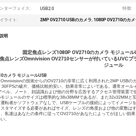
ンターフェイス:
特徴:
USB2.0
イライト:
2MP OV2710 USBのカメラ
,
1080P OV2710の
説明
固定焦点レンズ1080P OV2710のカメラ モジュール
焦点レンズOmnivision OV2710センサーが付いているUVCプラ
ジュール
710カメラ モジュールUSB
Omnivisionの技術からのOV2710の非常に広く利用された2MP US
0P 30FPSの破片、価格比較的安い、効果非常によいである。通常オ
ドアベル、ノート、顔認識および他の分野を広告するアクセス管理装置で
モジュールのサイズは標準的な38x38MMであるが、また32x32MMと
。運転者かソフトウェアなしで、USBケーブルの接続によってイメージ
カスタマイズする必要があればサイズ、レンズの角度および他の変数は
。、私達はあなたの条件に従ってOV2710があなたによってがほしい効
いい。