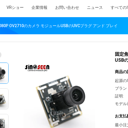
VRショー
企業情報
お問い合わせ
ニュース
すべての
80P OV2710のカメラ モジュールUSBのUVCプラグ アンド プレイ
固定焦
USB
商品の
起源の
ブラン
証明:
モデル
お支払
最小注