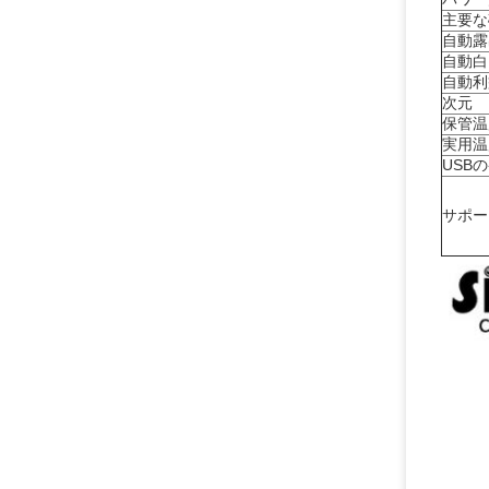
主要な
自動露
自動白
自動利
次元
保管温
実用温
USB
サポー