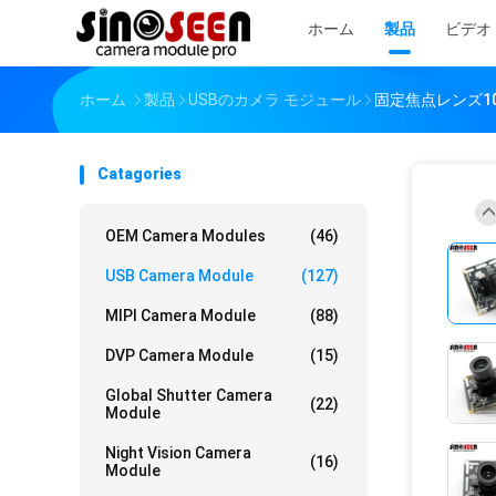
ホーム
製品
ビデオ
ホーム
製品
USBのカメラ モジュール
固定焦点レンズ10
Catagories
OEM Camera Modules
(46)
USB Camera Module
(127)
MIPI Camera Module
(88)
DVP Camera Module
(15)
Global Shutter Camera
(22)
Module
Night Vision Camera
(16)
Module