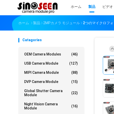
ホーム
製品
ビデオ
ホーム
製品
2MPカメラ モジュール
2つのマイクロフォン
Catagories
OEM Camera Modules
(46)
USB Camera Module
(127)
MIPI Camera Module
(88)
DVP Camera Module
(15)
Global Shutter Camera
(22)
Module
Night Vision Camera
(16)
Module