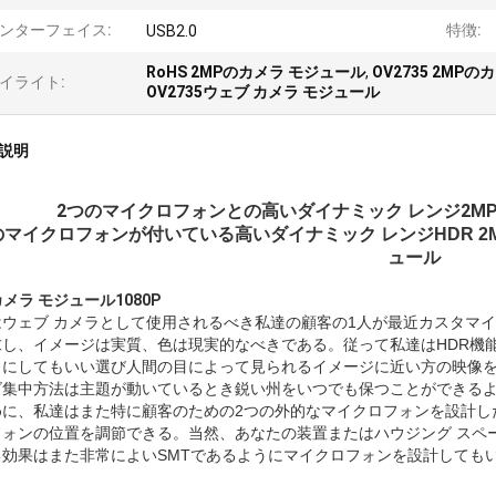
ンターフェイス:
特徴:
USB2.0
RoHS 2MPのカメラ モジュール
,
OV2735 2MP
イライト:
OV2735ウェブ カメラ モジュール
説明
2つのマイクロフォンとの高いダイナミック レンジ2MPのカ
のマイクロフォンが付いている高いダイナミック レンジHDR 2MP 
ュール
カメラ モジュール1080P
ウェブ カメラとして使用されるべき私達の顧客の1人が最近カスタマイズ
し、イメージは実質、色は現実的なべきである。従って私達はHDR機能
りにしてもいい選び人間の目によって見られるイメージに近い方の映像
ズ集中方法は主題が動いているとき鋭い州をいつでも保つことができる
めに、私達はまた特に顧客のための2つの外的なマイクロフォンを設計し
フォンの位置を調節できる。当然、あなたの装置またはハウジング スペ
る効果はまた非常によいSMTであるようにマイクロフォンを設計しても