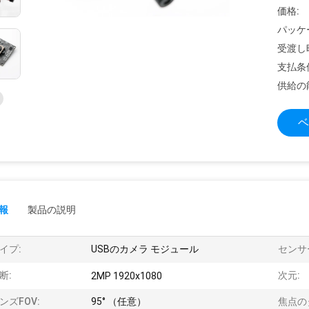
価格:
パッケ
受渡し
支払条
供給の
ベ
報
製品の説明
イプ:
USBのカメラ モジュール
センサ
断:
次元:
2MP 1920x1080
ンズFOV:
95° （任意）
焦点の