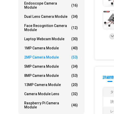
Endoscope Camera
(16)
Module
Dual Lens Camera Module
(34)
Face Recognition Camera
(12)
Module
Laptop Webcam Module
(30)
1MP Camera Module
(40)
2MP Camera Module
(53)
5MP Camera Module
(34)
8MP Camera Module
(53)
詳細情
13MP Camera Module
(20)
タ
Camera Module Lens
(32)
決
Raspberry Pi Camera
(46)
Module
レ