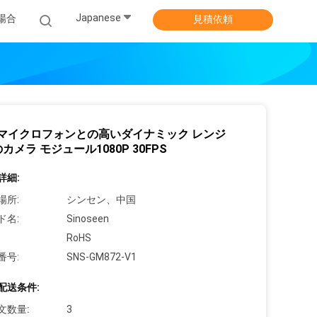
Japanese
場合
見積依頼
マイクロフォンとの高いダイナミック レンジ
のカメラ モジュール1080P 30FPS
詳細:
場所:
シンセン、中国
ド名:
Sinoseen
RoHS
番号:
SNS-GM872-V1
配送条件:
文数量:
3