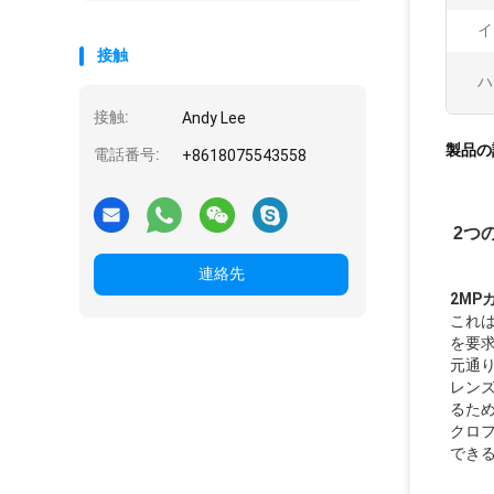
イ
接触
ハ
接触:
Andy Lee
製品の
電話番号:
+8618075543558
2つ
連絡先
2MP
これは
を要求
元通
レン
るた
クロ
でき