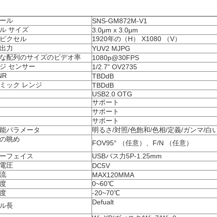
ール
SNS-GM872M-V1
ル サイズ
3.0μm x 3.0μm
ピクセル
1920年の（H） X1080 （V）
出力
YUV2 MJPG
な配列のサイズのビデオ率
1080p@30FPS
ジ センサー
1/2.7" OV2735
NR
TBDdB
ミック レンジ
TBDdB
USB2.0 OTG
サポート
サポート
サポート
能パラメータ
明るさ/対照/色飽和/色相/定義/ガンマ/白
の眺め
FOV95° （任意）、F/N （任意）
ーフェイス
USBバス力5P-1.25mm
電圧
DC5V
流
MAX120MMA
度
0~60℃
度
-20~70℃
Defualt
ル長