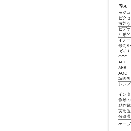
指定
モジュ
ピクセ
有効な
ビデオ
活動的
イメー
最高S
ダイナ
OTG
AEC
AEB
AGC
調整可
レンズ
インタ
作動の
動作電
実用温
保管温
ケーブ