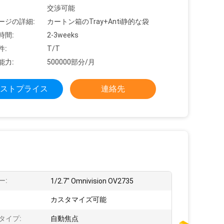
交渉可能
ージの詳細:
カートン箱のTray+Anti静的な袋
時間:
2-3weeks
件:
T/T
能力:
500000部分/月
ストプライス
連絡先
ー:
1/2.7" Omnivision OV2735
カスタマイズ可能
タイプ:
自動焦点