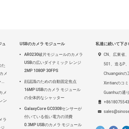
ジュ
USBのカメラ モジュール
私達に続いて下さ
AR0230破片モジュールのカメラ
CN、広東省
USBの広いダイナミック レンジ
501、造るP
のた
2MP 1080P 30FPS
のカメ
Chuangxi
ャッ
顔認識のための自動固定焦点
Xintianの
16MP USBのカメラ モジュール
カメ
Guanhuの
の全体的なシャッター
2レン
+861807554
る
GalaxyCore GC0308センサーが
sales@sinos
付いている低い電力の消費
メラ
0.3MP USBのカメラ モジュール
ージ