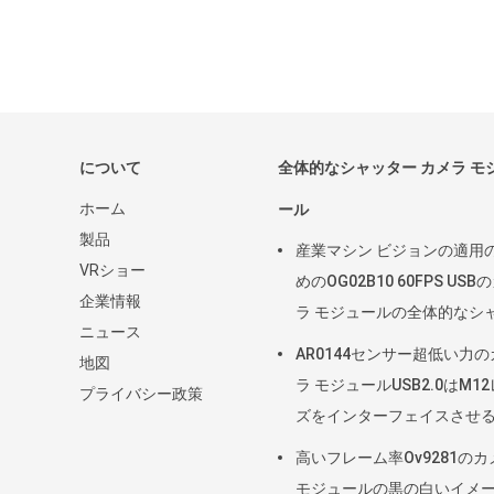
について
全体的なシャッター カメラ モ
ホーム
ール
製品
産業マシン ビジョンの適用
VRショー
めのOG02B10 60FPS USB
企業情報
ラ モジュールの全体的なシ
ニュース
ター
AR0144センサー超低い力の
地図
ラ モジュールUSB2.0はM1
プライバシー政策
ズをインターフェイスさせ
高いフレーム率Ov9281のカ
モジュールの黒の白いイメ