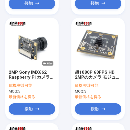
接触
接触
2MP Sony IMX662
超1080P 60FPS HD
Raspberry Pi カメラモ
2MPのカメラ モジュー
ジュール 1920x1080
ルのHimax密集したセ
価格:
交渉可能
価格:
交渉可能
90FPS
ンサーHM2160
MOQ:
5
MOQ:
3
最新価格を得る
最新価格を得る
接触
接触