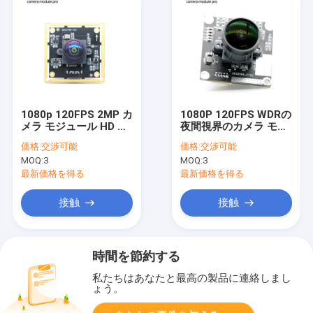
1080p 120FPS 2MP カ
1080P 120FPS WDRの
メラ モジュール HD ミ
夜間視界のカメラ モジ
ピインターフェイス
ュールのソニーIMX290
価格:
交渉可能
価格:
交渉可能
IMX290 カメラ モジュ
センサー
MOQ:
3
MOQ:
3
ール
最新価格を得る
最新価格を得る
接触
接触
時間を節約する
私たちはあなたと最高の製品に連絡しまし
ょう。