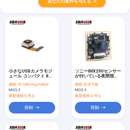
あなたの要件を与える
小さなUSBカメラモジ
ソニーIMX290センサー
ュール コンパクト 8MP
が付いている夜間視界
オートフォーカスと
2mp WDR MIPI 1080p
価格:
10-100/negotiable
価格:
交渉可能
OV8825
のカメラ モジュール
MOQ:
3
MOQ:
3
最新価格を得る
最新価格を得る
接触
接触