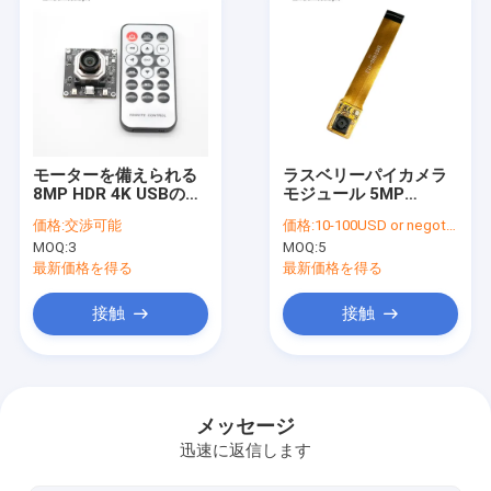
モーターを備えられる
ラスベリーパイカメラ
8MP HDR 4K USBのカ
モジュール 5MP
メラ モジュールはリモ
OV5647 センサー
価格:
交渉可能
価格:
10-100USD or negotiable
ート・コントロールそ
1080p ビデオ
MOQ:
3
MOQ:
5
して急上昇する
最新価格を得る
最新価格を得る
接触
接触
ホーム
製品
メッセージ
迅速に返信します
ビデオ