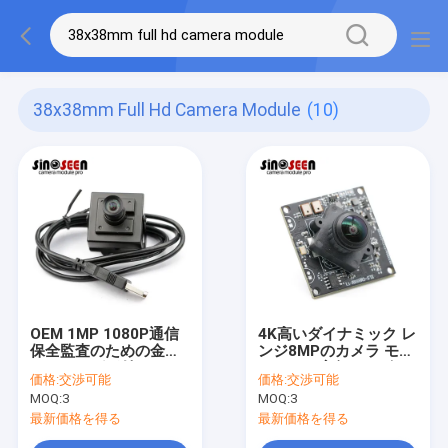
38x38mm Full Hd Camera Module
(10)
OEM 1MP 1080P通信
4K高いダイナミック レ
保全監査のための金属
ンジ8MPのカメラ モジ
ハウジングが付いてい
ュールの広角レンズ
価格:
交渉可能
価格:
交渉可能
る完全なHD USBのカメ
IMX415センサー
MOQ:
3
MOQ:
3
ラ モジュール
最新価格を得る
最新価格を得る