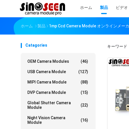
ホーム
製品
ビデオ
ホーム
製品
1mp Ccd Camera Module オンラインメー
Catagories
キーワード
OEM Camera Modules
(46)
USB Camera Module
(127)
MIPI Camera Module
(88)
DVP Camera Module
(15)
Global Shutter Camera
(22)
Module
Night Vision Camera
(16)
Module