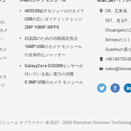
ジュ
USBのカメラ モジュール
私達に続いて下さ
AR0230破片モジュールのカメラ
CN、広東省
USBの広いダイナミック レンジ
501、造るP
のた
2MP 1080P 30FPS
のカメ
Chuangxi
ャッ
顔認識のための自動固定焦点
Xintianの
16MP USBのカメラ モジュール
カメ
Guanhuの
の全体的なシャッター
2レン
+861807554
る
GalaxyCore GC0308センサーが
sales@sinos
付いている低い電力の消費
メラ
0.3MP USBのカメラ モジュール
ージ
サプライヤー. © 2021 - 2026 Shenzhen Sinoseen Technology Co., L