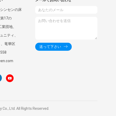
い
メールでお問い合わせ
、シンセンの床
、第17の
nの工業団地、
コミュニティ、
通り、竜華区
送って下さい
3558
een.com
td. All Rights Reserved.