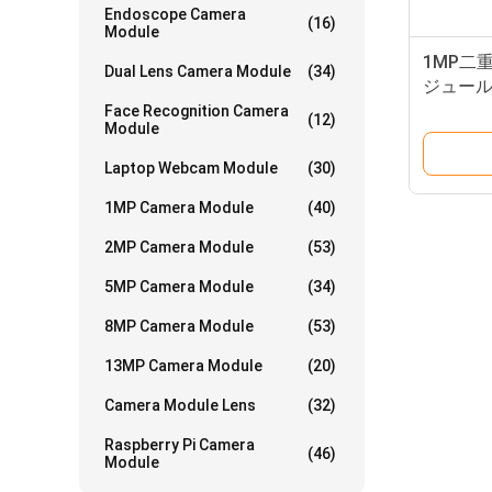
Endoscope Camera
(16)
Module
1MP二重
Dual Lens Camera Module
(34)
ジュールの
OV973
Face Recognition Camera
(12)
Module
Laptop Webcam Module
(30)
1MP Camera Module
(40)
2MP Camera Module
(53)
5MP Camera Module
(34)
8MP Camera Module
(53)
13MP Camera Module
(20)
Camera Module Lens
(32)
Raspberry Pi Camera
(46)
Module