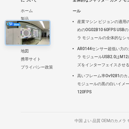
について
全体的なシャッター カメラ モ
ホーム
ール
製品
産業マシン ビジョンの適用
VRショー
めのOG02B10 60FPS USB
企業情報
ラ モジュールの全体的なシ
ニュース
ター
AR0144センサー超低い力の
地図
ラ モジュールUSB2.0はM1
携帯サイト
ズをインターフェイスさせ
プライバシー政策
高いフレーム率Ov9281のカ
モジュールの黒の白いイメ
120FPS
中国 よい 品質 OEMのカメラ モジュール 